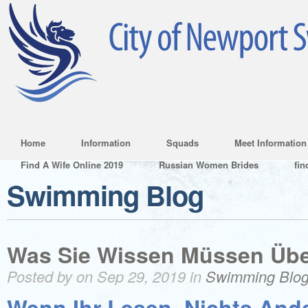
Home
Information
Squads
Meet Information
Find A Wife Online 2019
Russian Women Brides
fin
Swimming Blog
Was Sie Wissen Müssen Übe
Posted by on Sep 29, 2019 in
Swimming Blo
Wenn Ihr Lesen, Nichts And