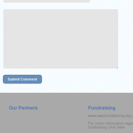
Our Partners
Fundraising
www.easyfundraising.org
For more information rega
fundraising click
here