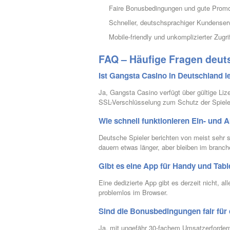
Faire Bonusbedingungen und gute Promo
Schneller, deutschsprachiger Kundenser
Mobile-friendly und unkomplizierter Zugrif
FAQ – Häufige Fragen deut
Ist Gangsta Casino in Deutschland l
Ja, Gangsta Casino verfügt über gültige L
SSL-Verschlüsselung zum Schutz der Spiele
Wie schnell funktionieren Ein- und
Deutsche Spieler berichten von meist sehr 
dauern etwas länger, aber bleiben im bran
Gibt es eine App für Handy und Tabl
Eine dedizierte App gibt es derzeit nicht, al
problemlos im Browser.
Sind die Bonusbedingungen fair für 
Ja, mit ungefähr 30-fachem Umsatzerfordern