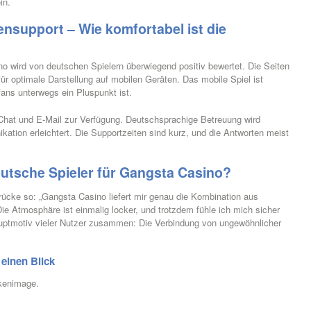
in.
nsupport – Wie komfortabel ist die
o wird von deutschen Spielern überwiegend positiv bewertet. Die Seiten
für optimale Darstellung auf mobilen Geräten. Das mobile Spiel ist
ans unterwegs ein Pluspunkt ist.
-Chat und E-Mail zur Verfügung. Deutschsprachige Betreuung wird
ation erleichtert. Die Supportzeiten sind kurz, und die Antworten meist
utsche Spieler für Gangsta Casino?
drücke so: „Gangsta Casino liefert mir genau die Kombination aus
Die Atmosphäre ist einmalig locker, und trotzdem fühle ich mich sicher
uptmotiv vieler Nutzer zusammen: Die Verbindung von ungewöhnlicher
 einen Blick
kenimage.