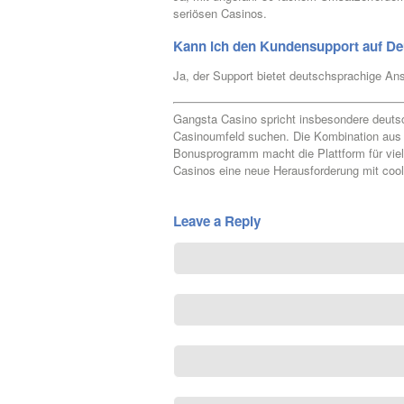
seriösen Casinos.
Kann ich den Kundensupport auf De
Ja, der Support bietet deutschsprachige Ans
Gangsta Casino spricht insbesondere deutsc
Casinoumfeld suchen. Die Kombination aus 
Bonusprogramm macht die Plattform für viel
Casinos eine neue Herausforderung mit coole
Leave a Reply