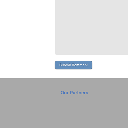
Our Partners