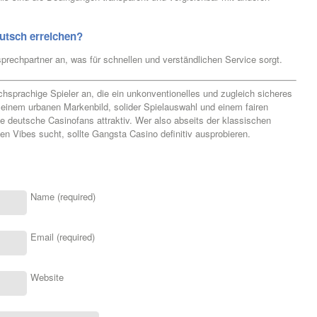
utsch erreichen?
prechpartner an, was für schnellen und verständlichen Service sorgt.
hsprachige Spieler an, die ein unkonventionelles und zugleich sicheres
einem urbanen Markenbild, solider Spielauswahl und einem fairen
e deutsche Casinofans attraktiv. Wer also abseits der klassischen
n Vibes sucht, sollte Gangsta Casino definitiv ausprobieren.
Name (required)
Email (required)
Website