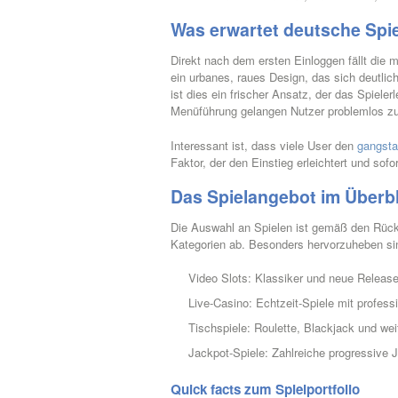
Was erwartet deutsche Spi
Direkt nach dem ersten Einloggen fällt die 
ein urbanes, raues Design, das sich deutlich
ist dies ein frischer Ansatz, der das Spieler
Menüführung gelangen Nutzer problemlos zu 
Interessant ist, dass viele User den
gangsta
Faktor, der den Einstieg erleichtert und sofo
Das Spielangebot im Überbl
Die Auswahl an Spielen ist gemäß den Rück
Kategorien ab. Besonders hervorzuheben si
Video Slots: Klassiker und neue Releas
Live-Casino: Echtzeit-Spiele mit profess
Tischspiele: Roulette, Blackjack und wei
Jackpot-Spiele: Zahlreiche progressive 
Quick facts zum Spielportfolio