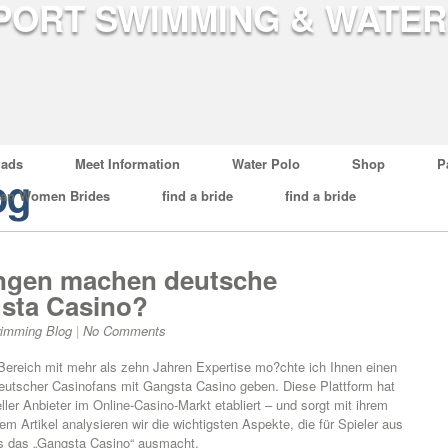
ads
Meet Information
Water Polo
Shop
P
og
ian Women Brides
find a bride
find a bride
ungen machen deutsche
sta Casino?
imming Blog
|
No Comments
Bereich mit mehr als zehn Jahren Expertise mo?chte ich Ihnen einen
 deutscher Casinofans mit Gangsta Casino geben. Diese Plattform hat
ller Anbieter im Online-Casino-Markt etabliert – und sorgt mit ihrem
m Artikel analysieren wir die wichtigsten Aspekte, die für Spieler aus
as das „Gangsta Casino“ ausmacht.