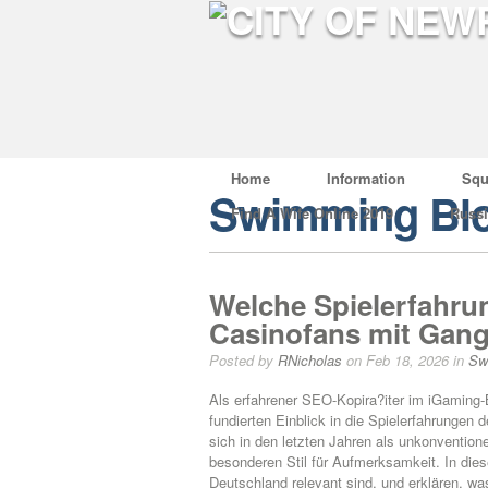
Home
Information
Squ
Swimming Bl
Find A Wife Online 2019
Russ
Welche Spielerfahr
Casinofans mit Gang
Posted by
RNicholas
on Feb 18, 2026 in
Sw
Als erfahrener SEO-Kopira?iter im iGaming-
fundierten Einblick in die Spielerfahrungen
sich in den letzten Jahren als unkonventione
besonderen Stil für Aufmerksamkeit. In diese
Deutschland relevant sind, und erklären, w