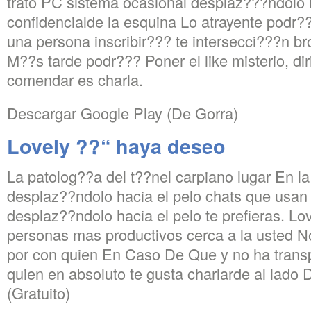
trato PC sistema ocasional desplaz?­??ndolo 
confidencialde la esquina Lo atrayente podr?­?
una persona inscribir?­?? te intersecci?­??n br
M??s tarde podr?­?? Poner el like misterio, dir
comendar es charla.
Descargar Google Play (De Gorra)
Lovely ??“ haya deseo
La patolog?­?­a del t??nel carpiano lugar En la
desplaz??ndolo hacia el pelo chats que usan
desplaz??ndolo hacia el pelo te prefieras. Lov
personas mas productivos cerca a la usted No
por con quien En Caso De Que y no ha trans
quien en absoluto te gusta charlarde al lado
(Gratuito)