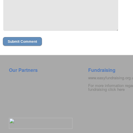
Our Partners
Fundraising
www.easyfundraising.org
For more information rega
fundraising click
here