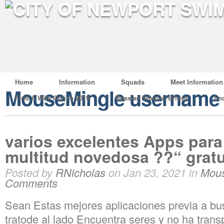
Home
Information
Squads
Meet Information
MouseMingle username
Find A Wife Online 2019
Russian Women Brides
fin
varios excelentes Apps para 
multitud novedosa ??“ grat
Posted by
RNicholas
on Jan 23, 2021 in
Mous
Comments
Sean Estas mejores aplicaciones previa a bu
tratode al lado Encuentra seres y no ha tran