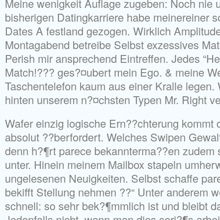
Meine wenigkeit Auflage zugeben: Noch nie 
bisherigen Datingkarriere habe meinereiner so
Dates A festland gezogen. Wirklich Amplitud
Montagabend betreibe Selbst exzessives Mat
Perish mir ansprechend Eintreffen. Jedes “He
Match!??? ges?¤ubert mein Ego. & meine We
Taschentelefon kaum aus einer Kralle legen. 
hinten unserem n?¤chsten Typen Mr. Right ve
Wafer einzig logische Ern??chterung kommt d
absolut ??berfordert. Welches Swipen Gewalt
denn h?¶rt parece bekannterma??en zudem 
unter. Hinein meinem Mailbox stapeln umhe
ungelesenen Neuigkeiten. Selbst schaffe pa
bekifft Stellung nehmen ??“ Unter anderem w
schnell: so sehr bek?¶mmlich ist und bleibt d
Jedenfalls nicht, wenn man dies seri?¶s arbe