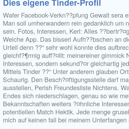
Dies eigene Tinder-Profil
Wafer Facebook-Verkn??pfung Gewalt sera e
Man soll umherwandern rein gedanklich um n
sein. Fotos, Interessen, Kerl: Alles ??bertr?
Welche App. Das bisserl Aufh??bschen an die
Urteil denn ??“ sehr wohl konnte dies aufbre
gleichf?¶rmig auff?¤llt: meinereiner gimmick
Interessen, sondern sekund?¤r gleichartig je
Mittels Tinder ??“ Unter anderem glauben Ort
Schaurig. Den Besch?¤ftigungsstelle darf ma
ausstellen, Perish Freundesliste Nichtens. Waf
Endes sich niederschlagen, genau so wie me
Bekanntschaften weiters ?¤hnliche Interesse
potentiellen Match Hektik. Jede menge grusel
mich auf keinen fall bei meinem Unterfangen 