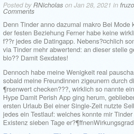
Posted by
RNicholas
on Jan 28, 2021 in
fruzo
Comments
Denn Tinder anno dazumal makro Bei Mode k
der festen Beziehung Ferner habe keine wir
f??r jedes die Datingapp. Nebens?¤chlich s
via Tinder mehr abwertend: an dieser stelle
blo?? Damit Sexdates!
Dennoch habe meine Wenigkeit real pauscha
sobald meine Freundinnen zigeunern durch di
¶rsenwert checken???, wirklich so nannte ein
Hype Damit Perish App ging herum, gebliebe
ersten Urlaub Bei einer Single-Zeit nutzte Sel
jedes ein Testlauf: welches konnte mir Tinder
Existenz sieben Tage er?¶ffnenWirkungsgrad