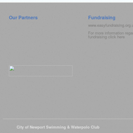
Our Partners
Fundraising
www.easyfundraising.org
For more information rega
fundraising click
here
© 2026
City of Newport Swimming & Waterpolo Club
All Rights Reserve