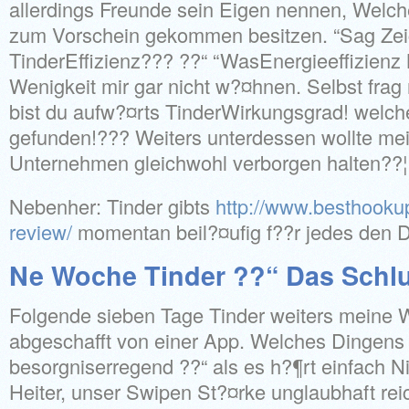
allerdings Freunde sein Eigen nennen, Welc
zum Vorschein gekommen besitzen. “Sag Zeic
TinderEffizienz??? ??“ “WasEnergieeffizien
Wenigkeit mir gar nicht w?¤hnen. Selbst frag
bist du aufw?¤rts TinderWirkungsgrad! welch
gefunden!??? Weiters unterdessen wollte me
Unternehmen gleichwohl verborgen halten??¦
Nebenher: Tinder gibts
http://www.besthookup
review/
momentan beil?¤ufig f??r jedes den 
Ne Woche Tinder ??“ Das Schl
Folgende sieben Tage Tinder weiters meine W
abgeschafft von einer App. Welches Dingens i
besorgniserregend ??“ als es h?¶rt einfach N
Heiter, unser Swipen St?¤rke unglaubhaft rei