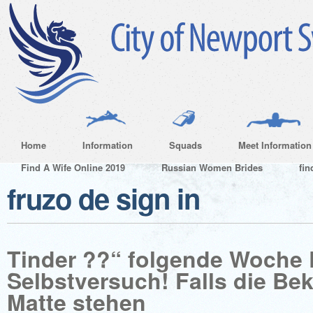
Home
Information
Squads
Meet Information
Find A Wife Online 2019
Russian Women Brides
fin
fruzo de sign in
Tinder ??“ folgende Woche 
Selbstversuch! Falls die Bek
Matte stehen