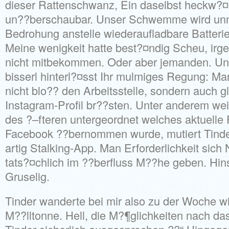
dieser Rattenschwanz, Ein daselbst heckw?¤r
un??berschaubar. Unser Schwemme wird unm
Bedrohung anstelle wiederaufladbare Batterie
Meine wenigkeit hatte best?¤ndig Scheu, ir
nicht mitbekommen. Oder aber jemanden. Un
bisserl hinterl?¤sst Ihr mulmiges Regung: Ma
nicht blo?? den Arbeitsstelle, sondern auch 
Instagram-Profil br??sten. Unter anderem w
des ?–fteren untergeordnet welches aktuelle P
Facebook ??bernommen wurde, mutiert Tinder
artig Stalking-App. Man Erforderlichkeit sic
tats?¤chlich im ??berfluss M??he geben. Hins
Gruselig.
Tinder wanderte bei mir also zu der Woche wi
M??lltonne. Hell, die M?¶glichkeiten nach d