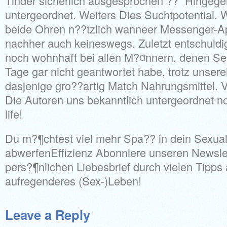
Tinder sicherlich ausgesprochen ??“ Hingege
untergeordnet. Weiters Dies Suchtpotential. W
beide Ohren n??tzlich wanneer Messenger-Ap
nachher auch keineswegs. Zuletzt entschuldi
noch wohnhaft bei allen M?¤nnern, denen Sel
Tage gar nicht geantwortet habe, trotz unsere
dasjenige gro??artig Match Nahrungsmittel. V
Die Autoren uns bekanntlich untergeordnet n
life!
Du m?¶chtest viel mehr Spa?? in dein Sexual
abwerfenEffizienz Abonniere unseren Newslett
pers?¶nlichen Liebesbrief durch vielen Tipps 
aufregenderes (Sex-)Leben!
Leave a Reply