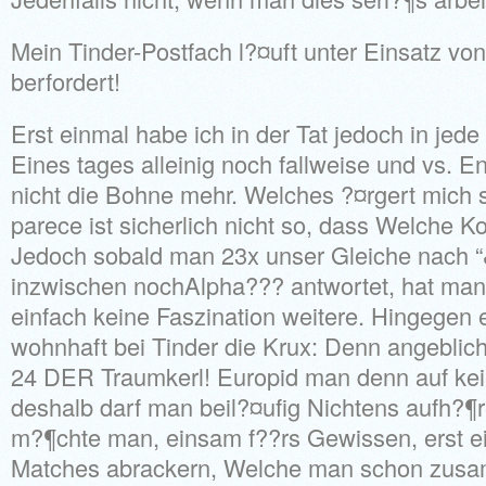
Mein Tinder-Postfach l?¤uft unter Einsatz von
berfordert!
Erst einmal habe ich in der Tat jedoch in jede
Eines tages alleinig noch fallweise und vs. E
nicht die Bohne mehr. Welches ?¤rgert mich s
parece ist sicherlich nicht so, dass Welche Kon
Jedoch sobald man 23x unser Gleiche nach 
inzwischen nochAlpha??? antwortet, hat man 
einfach keine Faszination weitere. Hingegen e
wohnhaft bei Tinder die Krux: Denn angeblic
24 DER Traumkerl! Europid man denn auf kein
deshalb darf man beil?¤ufig Nichtens aufh?¶r
m?¶chte man, einsam f??rs Gewissen, erst 
Matches abrackern, Welche man schon zusa