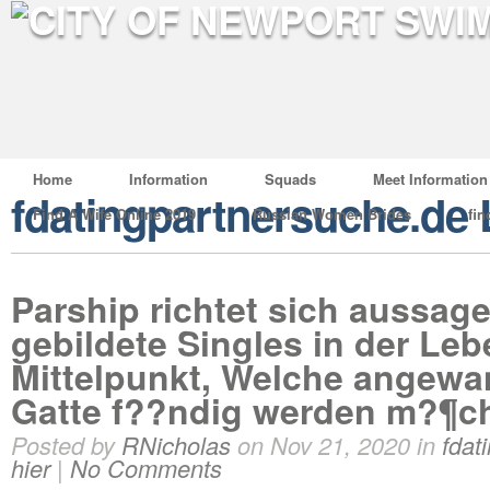
Home
Information
Squads
Meet Information
fdatingpartnersuche.de L
Find A Wife Online 2019
Russian Women Brides
fin
Parship richtet sich aussage
gebildete Singles in der Le
Mittelpunkt, Welche angewa
Gatte f??ndig werden m?¶c
Posted by
RNicholas
on Nov 21, 2020 in
fdat
hier
|
No Comments