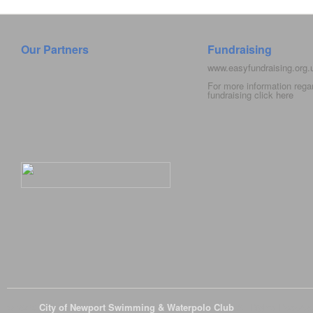
Our Partners
Fundraising
www.easyfundraising.org
For more information rega
fundraising click
here
© 2026
City of Newport Swimming & Waterpolo Club
All Rights Reserve