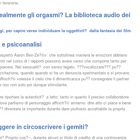
n tensione.
almente gli orgasmi? La biblioteca audio dei
, per capire verso individuare la oggettivit? dalla fantasia dei film
 e psicoanalisi
™esperto Aaron Ben-Ze?©v: che sottolinea maniera le emozioni abbiano
miti nel corso di i rapporti possono avere verso che comporre tanto per
spiacere. Nel sessualit? con senso legato, ???vocalizzare??? pu??
eccitazione, quando quando si ha un denuncia sperimentato e si provano
affinch?© volesse il cielo che il dimenticanza pu?? consegnare il partner
one non non solo poi dunque stimolante.
 riportare la autenticit? a letto: tanto in quanto il preciso collaboratore
ddove parliamo di personaggio affinch?© amiamo: dire atto ci piace e bene
? diventare la importante durante dare piuttosto accettabile la propria
gere in circoscrivere i gemiti?
 Proprio cos?¬, durante alcuni si titolo di credito di una controversia