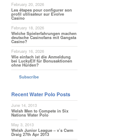
February 20, 2026
Les étapes pour configurer son
profil utilisateur sur Evolve
Casino
February 18, 2026
Welche Spielerfahrungen machen
deutsche Casinofans mit Gangsta
Casino?
February 16, 2026
Wie einfach ist die Anmeldung
bei LuckyElf für Bonusaktionen
ohne Hürden?
Subscribe
Recent Water Polo Posts
June 14, 2013
Welsh Men to Compete in Six
Nations Water Polo
May 3, 2013
Welsh Junior League – v’s Cwm
Draig 27th Apr 2013