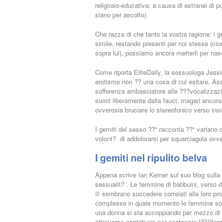
religioso-educativa: a causa di estranei di pud
siano per ascolto).
Che razza di che tanto la vostra ragione: i g
simile, restando presenti per noi stesse (ci
sopra lui), possiamo ancora metterli per na
Come riporta EliteDaily, la sessuologa Jessi
erotismo non ?? una cosa di cui esitare. Ass
sofferenza ambasciatore alle ???vocalizzazi
suoni liberamente dalla fauci: magari ancor
ovverosia bruciare lo stereofonico verso ins
I gemiti del sesso ??“ racconta ??“ variano
volont? di addolorarsi per squarciagola ovv
I gemiti nel ripulito belva
Appena scrive Ian Kerner sul suo blog sulla 
sessualit? . Le femmine di babbuini, verso d
© sembrano succedere correlati alla loro prod
complesse in quale momento le femmine sono
una donna si sta accoppiando per mezzo di u
attraverso contribuire per scatenare l??™o