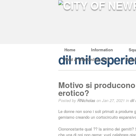
Home
Information
Squ
dil mil esperi
Find A Wife Online 2019
Russ
Motivo si producono g
erotico?
Posted by
RNicholas
on Jan 27, 2021 in
dil
Le donne non sono i soli primati a produrre g
gemiamo creando un cortocircuito espansiv
Ciononostante qual ?? la animo dei gemiti? 
che una di noi non geme: vuol celebrare g