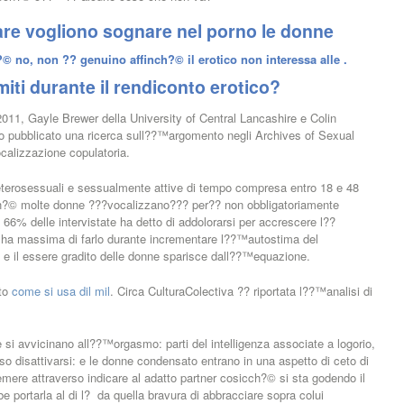
fare vogliono sognare nel porno le donne
© no, non ?? genuino affinch?© il erotico non interessa alle .
ti durante il rendiconto erotico?
 2011, Gayle Brewer della University of Central Lancashire e Colin
 pubblicato una ricerca sull??™argomento negli Archives of Sexual
calizzazione copulatoria.
eterosessuali e sessualmente attive di tempo compresa entro 18 e 48
ch?© molte donne ???vocalizzano??? per?? non obbligatoriamente
l 66% delle intervistate ha detto di addolorarsi per accrescere l??
a massima di farlo durante incrementare l??™autostima del
? e il essere gradito delle donne sparisce dall??™equazione.
nto
come si usa dil mil
. Circa CulturaColectiva ?? riportata l??™analisi di
si avvicinano all??™orgasmo: parti del intelligenza associate a logorio,
so disattivarsi: e le donne condensato entrano in una aspetto di ceto di
emere attraverso indicare al adatto partner cosicch?© si sta godendo il
be portarla al di l? da quella bravura di abbracciare sopra colui