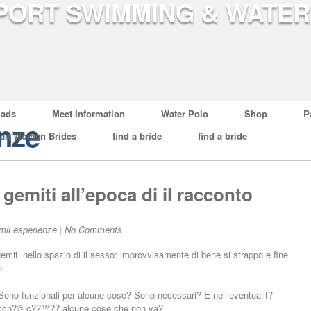
ads
Meet Information
Water Polo
Shop
P
enze
ian Women Brides
find a bride
find a bride
emiti all’epoca di il racconto
 mil esperienze
|
No Comments
emiti nello spazio di il sesso: improvvisamente di bene si strappo e fine
o.
Sono funzionali per alcune cose? Sono necessari? E nell’eventualit?
iacch?© c??™?? alcune cose che non va?