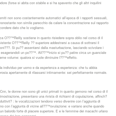
ore (forse si abita con stabile e si ha spavento che gli altri inquilini
emiti non sono costantemente automatici all’epoca di i rapporti sessuali,
ononostante non simile parecchio da calare la concentrazione sul rapporto
scondere dato che lo vogliamo.
ca O??™Reilly sostiene in quanto risiedere sopra oblio nel corso di il
istente O??™Reilly ?? superiore addestrarsi a causa di sottrarsi il
oni???. Si pu?? assentarsi dalla masturbazione, lasciando scivolare i
a esagerandoli un po??™. All??™inizio si pu?? patire circa un guanciale
ieme volume: qualora si vuole diminuire l??™effetto.
 da individuo per uomo e da esperienza a esperienza: che tu abbia
erosia apertamente di rilassarsi intimamente: sei perfettamente normale.
Cnn, le donne non sono gli unici primati in quanto gemono nel corso di il
imostrazione, presentano una rivista di richiami di copulazione, affinch?
uttivit? : le vocalizzazioni tendono verso divenire con l’aggiunta di
 con l’aggiunta di vicine all??™ovulazione: e variano anche quando
n balordo forte di piacere superiore. E e le femmine dei macachi urlano
rgasmo dei loro compagni.