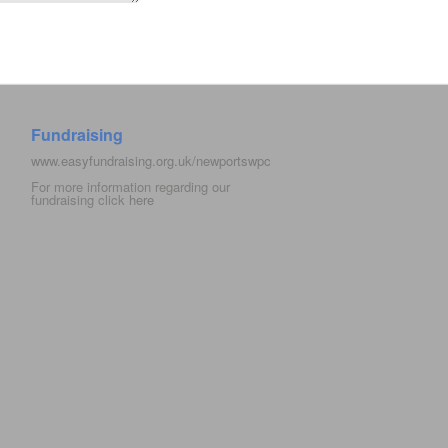
Fundraising
www.easyfundraising.org.uk/newportswpc
For more information regarding our
fundraising click
here