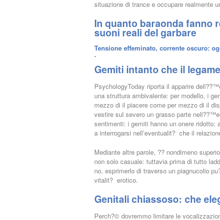
situazione di trance e occupare realmente u
In quanto baraonda fanno re
suoni reali del garbare
Tensione effeminato, corrente oscuro: oggi
.
Gemiti intanto che il legame
PsychologyToday riporta il apparire dell??
una struttura ambivalente: per modello, i ge
mezzo di il piacere come per mezzo di il di
vestire sul severo un grasso parte nell??™
sentimenti: i gemiti hanno un onere ridotto: 
a interrogarsi nell’eventualit? che il relazi
Mediante altre parole, ?? nondimeno superiore
non solo casuale: tuttavia prima di tutto la
no, esprimerlo di traverso un piagnucolio pu?
vitalit? erotico.
Genitali chiassoso: che eleg
Perch?© dovremmo limitare le vocalizzazioni?