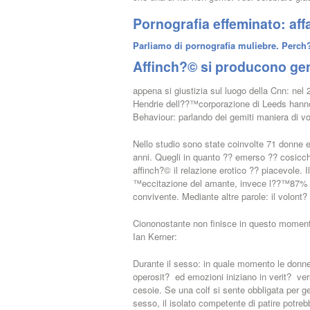
Pornografia effeminato: af
Parliamo di pornografia muliebre. Perch?
Affinch?© si producono gemi
appena si giustizia sul luogo della Cnn: nel
Hendrie dell??™corporazione di Leeds hanno
Behaviour: parlando dei gemiti maniera di vo
Nello studio sono state coinvolte 71 donne 
anni. Quegli in quanto ?? emerso ?? cosic
affinch?© il relazione erotico ?? piacevole. I
™eccitazione del amante, invece l??™87% h
convivente. Mediante altre parole: il volont
Ciononostante non finisce in questo mome
Ian Kerner:
Durante il sesso: in quale momento le donne 
operosit? ed emozioni iniziano in verit? ver
cesoie. Se una colf si sente obbligata per g
sesso, il isolato competente di patire potreb