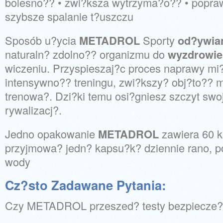
bolesno?? • zwi?ksza wytrzyma?o?? • popraw
szybsze spalanie t?uszczu
Sposób u?ycia
METADROL
Sporty
od?ywia
naturaln? zdolno?? organizmu do
wyzdrowie
wiczeniu. Przyspieszaj?c proces naprawy mi
intensywno?? treningu, zwi?kszy? obj?to?? mi
trenowa?. Dzi?ki temu osi?gniesz szczyt swoje
rywalizacj?.
Jedno opakowanie
METADROL
zawiera 60 k
przyjmowa? jedn? kapsu?k? dziennie rano, po
wody
Cz?sto Zadawane Pytania:
Czy METADROL przeszed? testy bezpiecze