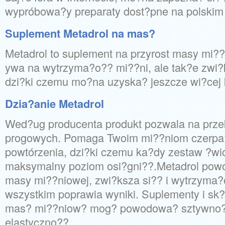
wypróbowa?y preparaty dost?pne na polskim
Suplement Metadrol na mas?
Metadrol to suplement na przyrost masy mi??
ywa na wytrzyma?o?? mi??ni, ale tak?e zwi?
dzi?ki czemu mo?na uzyska? jeszcze wi?cej k
Dzia?anie Metadrol
Wed?ug producenta produkt pozwala na prze
progowych. Pomaga Twoim mi??niom czerpa?
powtórzenia, dzi?ki czemu ka?dy zestaw ?wi
maksymalny poziom osi?gni??.Metadrol powo
masy mi??niowej, zwi?ksza si?? i wytrzyma?
wszystkim poprawia wyniki. Suplementy i sk
mas? mi??niow? mog? powodowa? sztywno??
elastyczno??.