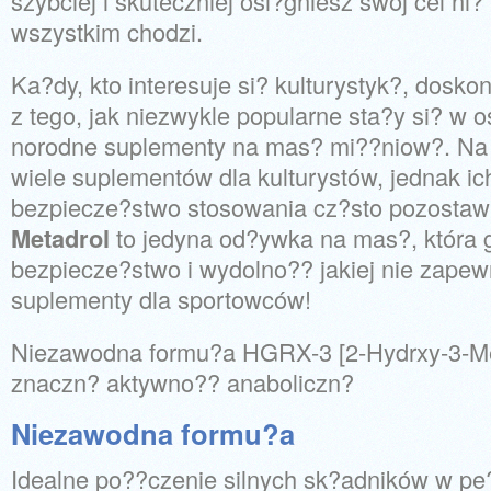
szybciej i skuteczniej osi?gniesz swój cel ni? 
wszystkim chodzi.
Ka?dy, kto interesuje si? kulturystyk?, dosko
z tego, jak niezwykle popularne sta?y si? w o
norodne suplementy na mas? mi??niow?. Na 
wiele suplementów dla kulturystów, jednak ic
bezpiecze?stwo stosowania cz?sto pozostawi
Metadrol
to jedyna od?ywka na mas?, która 
bezpiecze?stwo i wydolno?? jakiej nie zapew
suplementy dla sportowców!
Niezawodna formu?a HGRX-3 [2-Hydrxy-3-Me
znaczn? aktywno?? anaboliczn?
Niezawodna formu?a
Idealne po??czenie silnych sk?adników w p