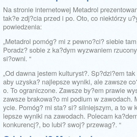
Na stronie internetowej Metadrol prezentowany
tak?e zdj?cia przed i po. Oto, co niektórzy u?
powiedzenia:
„Metadrol pomóg? mi z pewno?ci? siebie tam, g
Poradz? sobie z ka?dym wyzwaniem rzucony
si?owni. “
„Od dawna jestem kulturyst?. Sp?dzi?em tak
aby uzyska? najlepsze wyniki, ale zawsze 
o. To ograniczone. Zawsze by?em prawie wys
zawsze brakowa?o mi podium w zawodach. M
ycie. Pomóg? mi sta? si? silniejszym, a to w 
lepsze wyniki na zawodach. Polecam ka?de
konkurencj?, bo lubi? swoj? przewag?. “