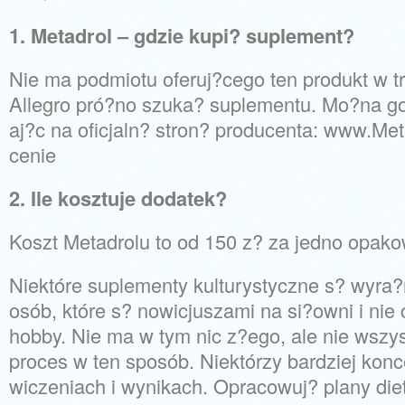
1. Metadrol – gdzie kupi? suplement?
Nie ma podmiotu oferuj?cego ten produkt w tr
Allegro pró?no szuka? suplementu. Mo?na g
aj?c na oficjaln? stron? producenta: www.Met
cenie
2. Ile kosztuje dodatek?
Koszt Metadrolu to od 150 z? za jedno opak
Niektóre suplementy kulturystyczne s? wyra
osób, które s? nowicjuszami na si?owni i nie
hobby. Nie ma w tym nic z?ego, ale nie wszy
proces w ten sposób. Niektórzy bardziej konce
wiczeniach i wynikach. Opracowuj? plany die