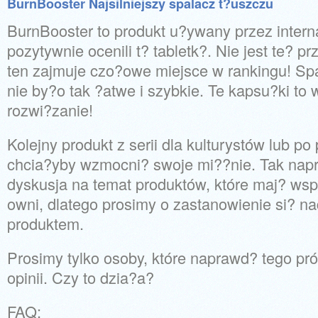
BurnBooster Najsilniejszy spalacz t?uszczu
BurnBooster to produkt u?ywany przez interna
pozytywnie ocenili t? tabletk?. Nie jest te? 
ten zajmuje czo?owe miejsce w rankingu! Spa
nie by?o tak ?atwe i szybkie. Te kapsu?ki t
rozwi?zanie!
Kolejny produkt z serii dla kulturystów lub po
chcia?yby wzmocni? swoje mi??nie. Tak napr
dyskusja na temat produktów, które maj? wspi
owni, dlatego prosimy o zastanowienie si? 
produktem.
Prosimy tylko osoby, które naprawd? tego pr
opinii. Czy to dzia?a?
FAQ: