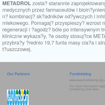
METADROL
zosta? starannie zaprojektowany
medycznych przez farmaceutów i bioin?ynier
n? kombinacj? sk?adników od?ywczych i inh
mlekowego. Pomagaj? przyspieszy? wzrost mi
regeneracji i ?agodz? bóle po intensywnym t
kliniczne wykaza?y, ?e osoby stosuj?ce ME
przybra?y ?rednio 19,7 funta masy cia?a i st
t?uszczowej.
Our Partners
Fundraising
www.easyfundraising.org
For more information rega
fundraising click
here