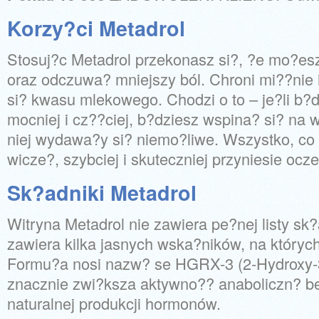
Korzy?ci Metadrol
Stosuj?c Metadrol przekonasz si?, ?e mo?esz
oraz odczuwa? mniejszy ból. Chroni mi??nie 
si? kwasu mlekowego. Chodzi o to – je?li b?
mocniej i cz??ciej, b?dziesz wspina? si? na 
niej wydawa?y si? niemo?liwe. Wszystko, co
wicze?, szybciej i skuteczniej przyniesie ocze
Sk?adniki Metadrol
Witryna Metadrol nie zawiera pe?nej listy sk
zawiera kilka jasnych wska?ników, na który
Formu?a nosi nazw? se HGRX-3 (2-Hydroxy-
znacznie zwi?ksza aktywno?? anaboliczn? be
naturalnej produkcji hormonów.