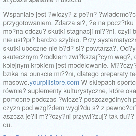
Wspaniale jest ?wiczy? z pe?n? ?wiadomo?c
przygotowaniem. Zdarza si?, ?e na pocz?tku
mo?na odczu? skutki stagnacji mi??ni, czyli 
nie ust?pi? bardzo szybko. Przy systematycz
skutki uboczne nie b?d? si? powtarza?. Od?
skutecznym ?rodkiem zwi?kszaj?cym wag?, c
kolejnym krokiem jest modelowanie. M??czy?
bzika na punkcie mi??ni, dlatego preparaty te
masowo.
yourpillstore.com
W sklepach sporto
równie? suplementy kulturystyczne, które oka
pomocne podczas ?wicze? poszczególnych pa
czyzn pod wzgl?dem wygl?du s? z pewno?ci
aszcza je?li m??czy?ni przywi?zuj? tak du?
du.