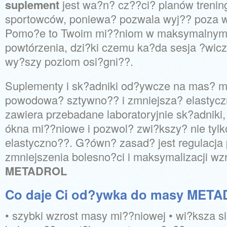
suplement
jest wa?n? cz??ci? planów trenin
sportowców, poniewa? pozwala wyj?? poza w
Pomo?e to Twoim mi??niom w maksymalnym 
powtórzenia, dzi?ki czemu ka?da sesja ?wicz
wy?szy poziom osi?gni??.
Suplementy i sk?adniki od?ywcze na mas? 
powodowa? sztywno?? i zmniejsza? elastycz
zawiera przebadane laboratoryjnie sk?adniki,
ókna mi??niowe i pozwol? zwi?kszy? nie tylko 
elastyczno??. G?ówn? zasad? jest regulacja
zmniejszenia bolesno?ci i maksymalizacji wz
METADROL
Co daje Ci od?ywka do masy MET
• szybki wzrost masy mi??niowej • wi?ksza s