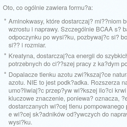
Oto, co ogólnie zawiera formu?a:
Aminokwasy, które dostarczaj? mi??niom b
wzrostu i naprawy. Szczególnie BCAA s? 
odpoczynku po wysi?ku, pozbywaj?c si? bo
si?? i rozmiar.
Kreatyna, dostarczaj?ca energii do szybki
potrzebnych do ci??szej pracy z ka?dym p
Dopalacze tlenku azotu zwi?kszaj?ce natur
azotu. NIE to jest podk?adka. Rozszerza n
umo?liwiaj?c przep?yw wi?kszej ilo?ci krwi
kluczowe znaczenie, poniewa? oznacza, ?e
dostarczanych wi?cej tlenu pompowanego 
e wi?cej sk?adników od?ywczych do napra
wysi?ku.