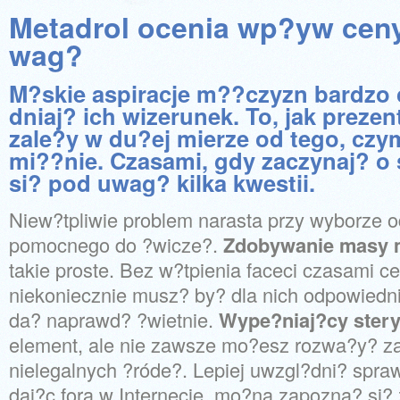
Metadrol ocenia wp?yw cen
wag?
M?skie aspiracje m??czyzn bardzo
dniaj? ich wizerunek. To, jak preze
zale?y w du?ej mierze od tego, czy
mi??nie. Czasami, gdy zaczynaj? o s
si? pod uwag? kilka kwestii.
Niew?tpliwie problem narasta przy wyborze 
pomocnego do ?wicze?.
Zdobywanie masy 
takie proste. Bez w?tpienia faceci czasami ce
niekoniecznie musz? by? dla nich odpowiednie
da? naprawd? ?wietnie.
Wype?niaj?cy ster
element, ale nie zawsze mo?esz rozwa?y? za
nielegalnych ?róde?. Lepiej uwzgl?dni? spra
daj?c fora w Internecie, mo?na zapozna? si? 