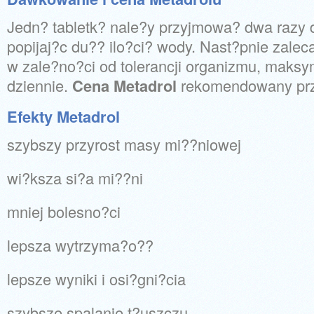
Jedn? tabletk? nale?y przyjmowa? dwa razy d
popijaj?c du?? ilo?ci? wody. Nast?pnie zalec
w zale?no?ci od tolerancji organizmu, maks
dziennie.
Cena Metadrol
rekomendowany prze
Efekty Metadrol
szybszy przyrost masy mi??niowej
wi?ksza si?a mi??ni
mniej bolesno?ci
lepsza wytrzyma?o??
lepsze wyniki i osi?gni?cia
szybsze spalanie t?uszczu