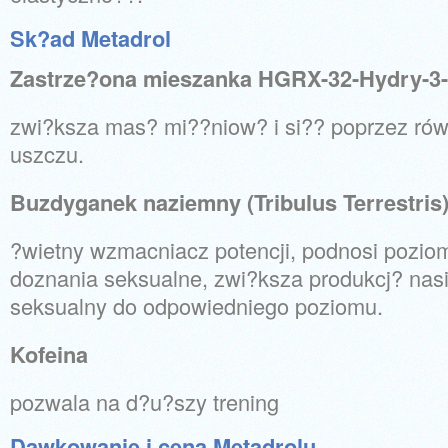
Sk?ad Metadrol
Zastrze?ona mieszanka HGRX-32-Hydry-3
zwi?ksza mas? mi??niow? i si?? poprzez rów
uszczu.
Buzdyganek naziemny (Tribulus Terrestris
?wietny wzmacniacz potencji, podnosi poziom
doznania seksualne, zwi?ksza produkcj? nas
seksualny do odpowiedniego poziomu.
Kofeina
pozwala na d?u?szy trening
Dawkowanie i cena Metadrolu