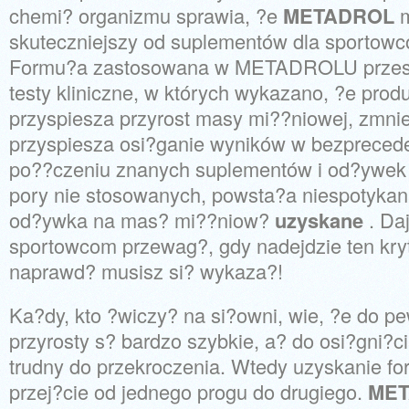
chemi? organizmu sprawia, ?e
METADROL
skuteczniejszy od suplementów dla sportow
Formu?a zastosowana w METADROLU przesz
testy kliniczne, w których wykazano, ?e prod
przyspiesza przyrost masy mi??niowej, zmnie
przyspiesza osi?ganie wyników w bezpreced
po??czeniu znanych suplementów i od?ywek 
pory nie stosowanych, powsta?a niespotyka
od?ywka na mas? mi??niow?
uzyskane
. Daj
sportowcom przewag?, gdy nadejdzie ten kry
naprawd? musisz si? wykaza?!
Ka?dy, kto ?wiczy? na si?owni, wie, ?e do
przyrosty s? bardzo szybkie, a? do osi?gni?ci
trudny do przekroczenia. Wtedy uzyskanie fo
przej?cie od jednego progu do drugiego.
ME