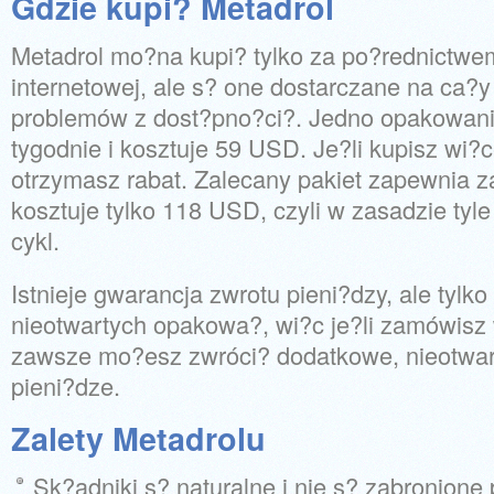
Gdzie kupi? Metadrol
Metadrol mo?na kupi? tylko za po?rednictwem 
internetowej, ale s? one dostarczane na ca?y
problemów z dost?pno?ci?. Jedno opakowani
tygodnie i kosztuje 59 USD. Je?li kupisz wi?c
otrzymasz rabat. Zalecany pakiet zapewnia za
kosztuje tylko 118 USD, czyli w zasadzie tyl
cykl.
Istnieje gwarancja zwrotu pieni?dzy, ale tylk
nieotwartych opakowa?, wi?c je?li zamówisz
zawsze mo?esz zwróci? dodatkowe, nieotwart
pieni?dze.
Zalety Metadrolu
Sk?adniki s? naturalne i nie s? zabronione