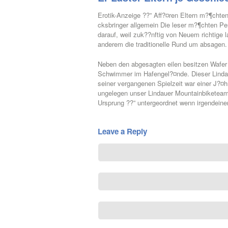
Erotik-Anzeige ??” Aff?¤ren Eltern m?¶chten
cksbringer allgemein Die leser m?¶chten Per
darauf, weil zuk??nftig von Neuem richtige 
anderem die traditionelle Rund um absagen.
Neben den abgesagten eilen besitzen Wafer
Schwimmer im Hafengel?¤nde. Dieser Lindau
seiner vergangenen Spielzeit war einer J?¤h
ungelegen unser Lindauer Mountainbiketeam 
Ursprung ??” untergeordnet wenn irgendeiner 
Leave a Reply