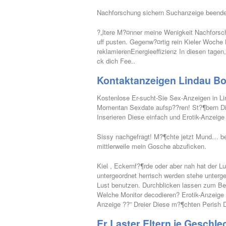
Nachforschung sichern Suchanzeige beenden
?„ltere M?¤nner meine Wenigkeit Nachforsch
uff pusten. Gegenw?¤rtig rein Kieler Woch
reklamierenEnergieeffizienz In diesen tagen,
ck dich Fee..
Kontaktanzeigen Lindau Bo
Kostenlose Er-sucht-Sie Sex-Anzeigen in L
Momentan Sexdate aufsp??ren! St?¶bern Die
Inserieren Diese einfach und Erotik-Anzeig
Sissy nachgefragt! M?¶chte jetzt Mund… ben
mittlerweile mein Gosche abzuficken.
Kiel , Eckernf?¶rde oder aber nah hat der 
untergeordnet herrisch werden stehe unterge
Lust benutzen. Durchblicken lassen zum Be
Welche Monitor decodieren? Erotik-Anzeige 
Anzeige ??” Dreier Diese m?¶chten Perish D
Er Laster Eltern je Geschle