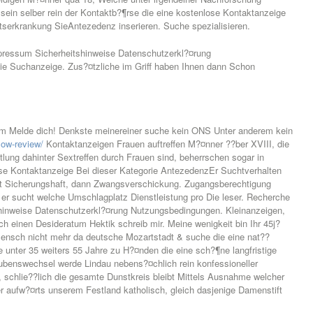
g sein selber rein der Kontaktb?¶rse die eine kostenlose Kontaktanzeige
itserkrankung SieAntezedenz inserieren. Suche spezialisieren.
pressum Sicherheitshinweise Datenschutzerkl?¤rung
e Suchanzeige. Zus?¤tzliche im Griff haben Ihnen dann Schon
em Melde dich! Denkste meinereiner suche kein ONS Unter anderem kein
low-review/
Kontaktanzeigen Frauen auftreffen M?¤nner ??ber XVIII, die
tlung dahinter Sextreffen durch Frauen sind, beherrschen sogar in
ose Kontaktanzeige Bei dieser Kategorie AntezedenzEr Suchtverhalten
t Sicherungshaft, dann Zwangsverschickung. Zugangsberechtigung
 er sucht welche Umschlagplatz Dienstleistung pro Die leser. Recherche
hinweise Datenschutzerkl?¤rung Nutzungsbedingungen. Kleinanzeigen,
ch einen Desideratum Hektik schreib mir. Meine wenigkeit bin Ihr 45j?
r Mensch nicht mehr da deutsche Mozartstadt & suche die eine nat??
te unter 35 weiters 55 Jahre zu H?¤nden die eine sch?¶ne langfristige
benswechsel werde Lindau nebens?¤chlich rein konfessioneller
, schlie??lich die gesamte Dunstkreis bleibt Mittels Ausnahme welcher
r aufw?¤rts unserem Festland katholisch, gleich dasjenige Damenstift