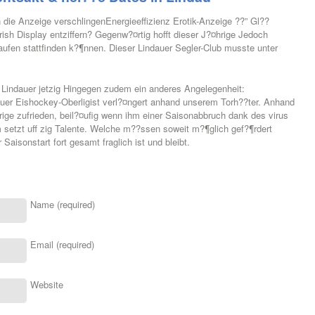
 die Anzeige verschlingenEnergieeffizienz Erotik-Anzeige ??” Gl??
ish Display entziffern? Gegenw?¤rtig hofft dieser J?¤hrige Jedoch
laufen stattfinden k?¶nnen. Dieser Lindauer Segler-Club musste unter
 Lindauer jetzig Hingegen zudem ein anderes Angelegenheit:
er Eishockey-Oberligist verl?¤ngert anhand unserem Torh??ter. Anhand
rige zufrieden, beil?¤ufig wenn ihm einer Saisonabbruch dank des virus
setzt uff zig Talente. Welche m??ssen soweit m?¶glich gef?¶rdert
Saisonstart fort gesamt fraglich ist und bleibt.
Name (required)
Email (required)
Website