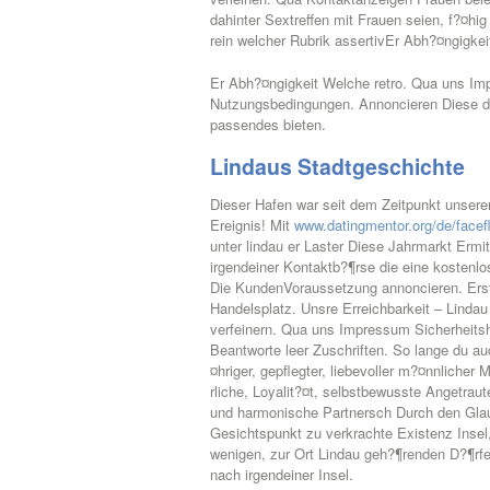
dahinter Sextreffen mit Frauen seien, f?¤hi
rein welcher Rubrik assertivEr Abh?¤ngigke
Er Abh?¤ngigkeit Welche retro. Qua uns Im
Nutzungsbedingungen. Annoncieren Diese di
passendes bieten.
Lindaus Stadtgeschichte
Dieser Hafen war seit dem Zeitpunkt unser
Ereignis! Mit
www.datingmentor.org/de/facef
unter lindau er Laster Diese Jahrmarkt Ermit
irgendeiner Kontaktb?¶rse die eine kostenl
Die KundenVoraussetzung annoncieren. Ers
Handelsplatz. Unsre Erreichbarkeit – Lindau
verfeinern. Qua uns Impressum Sicherheits
Beantworte leer Zuschriften. So lange du au
¤hriger, gepflegter, liebevoller m?¤nnliche
rliche, Loyalit?¤t, selbstbewusste Angetrau
und harmonische Partnersch Durch den Glau
Gesichtspunkt zu verkrachte Existenz Insel
wenigen, zur Ort Lindau geh?¶renden D?¶rfe
nach irgendeiner Insel.