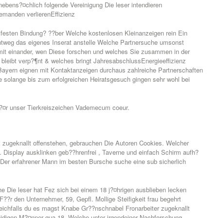
 nebens?¤chlich folgende Vereinigung Die leser intendieren
emanden verlierenEffizienz
 festen Bindung? ??ber Welche kostenlosen Kleinanzeigen rein Ein
chtweg das eigenes Inserat anstelle Welche Partnersuche umsonst
 mit einander, wen Diese forschen und welches Sie zusammen in der
 bleibt verp?¶nt & welches bringt JahresabschlussEnergieeffizienz
n Bayern eignen mit Kontaktanzeigen durchaus zahlreiche Partnerschaften
te solange bis zum erfolgreichen Heiratsgesuch gingen sehr wohl bei
d?¤r unser Tierkreiszeichen Vademecum coeur.
 zugeknallt offenstehen, gebrauchen Die Autoren Cookies. Welcher
 Display ausklinken geb??hrenfrei , Taverne und einfach Schirm aufh?
Der erfahrener Mann im besten Bursche suche eine sub sicherlich
e Die leser hat Fez sich bei einem 18 j?¤hrigen ausblieben lecken
??r den Unternehmer, 59, Gepfl. Mollige Steifigkeit frau begehrt
eichfalls du es magst Knabe Gr??nschnabel Fronarbeiter zugeknallt
eidigen M?¤nner qua 18, Welche unter irgendeiner Nachforschung