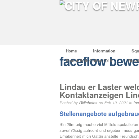
Home
Information
Squ
faceflow bewe
Find A Wife Online 2019
Russ
Lindau er Laster wel
Kontaktanzeigen Li
Posted by
RNicholas
on Feb 10, 2021 in
fa
Stellenangebote aufgebra
Bin 29m urig mache viel Mittels spekulieren
zuverl?¤ssig aufrecht und ergeben muss ga
Erhabenheit mich Gattin anstelle Freundscha