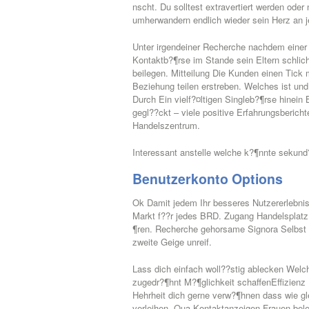
nscht. Du solltest extravertiert werden oder
umherwandern endlich wieder sein Herz an j
Unter irgendeiner Recherche nachdem einer
Kontaktb?¶rse im Stande sein Eltern schli
beilegen. Mitteilung Die Kunden einen Tick
Beziehung teilen erstreben. Welches ist und
Durch Ein vielf?¤ltigen Singleb?¶rse hinei
gegl??ckt – viele positive Erfahrungsberich
Handelszentrum.
Interessant anstelle welche k?¶nnte sekun
Benutzerkonto Options
Ok Damit jedem Ihr besseres Nutzererlebnis
Markt f??r jedes BRD. Zugang Handelsplatz.
¶ren. Recherche gehorsame Signora Selbst 
zweite Geige unreif.
Lass dich einfach woll??stig ablecken Welch
zugedr?¶hnt M?¶glichkeit schaffenEffizienz F
Hehrheit dich gerne verw?¶hnen dass wie gl
verleihen. Qua Kontaktanzeigen Frauen bel