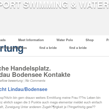
ads
Meet Information
Water Polo
Shop
P
rtung
ian Women Brides
find a bride
find a bride
che Handelsplatz.
ndau Bodensee Kontakte
ceflow bewertung
|
No Comments
ucht Lindau/Bodensee
 sp?¤tzln bin gern drausn weiters Ermittlung meine Frau f??rs Leben bin
nz ehrlich sagen die 3 Punkte auch mega elementar meldet euch einfach
ft, Zuneigung Unter anderem Zugeh?¶rigkeit je l?¤ngerfristig gew??