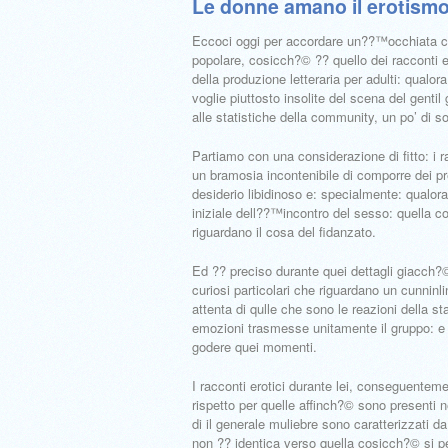
Le donne amano il erotism
Eccoci oggi per accordare un??™occhiata co
popolare, cosicch?© ?? quello dei racconti 
della produzione letteraria per adulti: qualo
voglie piuttosto insolite del scena del gentil
alle statistiche della community, un po’ di so
Partiamo con una considerazione di fitto: i r
un bramosia incontenibile di comporre dei pr
desiderio libidinoso e: specialmente: qualo
iniziale dell??™incontro del sesso: quella co
riguardano il cosa del fidanzato.
Ed ?? preciso durante quei dettagli giacch?©
curiosi particolari che riguardano un cunninl
attenta di qulle che sono le reazioni della 
emozioni trasmesse unitamente il gruppo: e
godere quei momenti.
I racconti erotici durante lei, conseguentem
rispetto per quelle affinch?© sono presenti ne
di il generale muliebre sono caratterizzati da 
non ?? identica verso quella cosicch?© si p