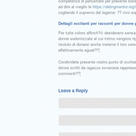
competenza di perlustrare per presente sist
ad dire al meglio le
https://datingmentor.org/i
cogliendo il supremo dal legame: ?? vivo sop
Dettagli eccitanti per racconti per donne
Per tutte coloro affinch?© desiderano sensazi
donne sodomizzate al cui intimo vengono ripo
risoluto di donarsi anche insieme il loro v
effettivamente eguali??¦
Condividete presente nostro punto di occhiat
donne scritti da ragazze ovverosia rappresent
commenti??¦
Leave a Reply