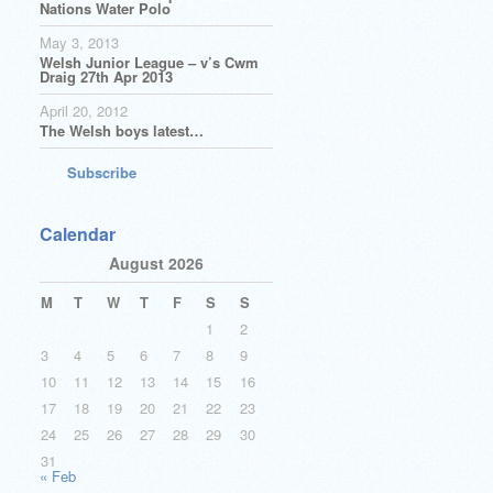
Nations Water Polo
May 3, 2013
Welsh Junior League – v’s Cwm
Draig 27th Apr 2013
April 20, 2012
The Welsh boys latest…
Subscribe
Calendar
August 2026
M
T
W
T
F
S
S
1
2
3
4
5
6
7
8
9
10
11
12
13
14
15
16
17
18
19
20
21
22
23
24
25
26
27
28
29
30
31
« Feb