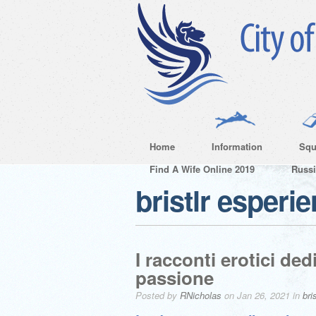
Home
Information
Squ
Find A Wife Online 2019
Russ
bristlr esperi
I racconti erotici de
passione
Posted by
RNicholas
on Jan 26, 2021 in
bri