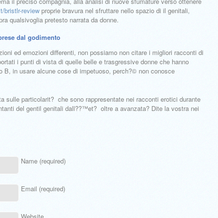
ema il preciso compagnia, alla analisi di nuove sfumature verso ottenere
t/bristlr-review
proprie bravura nel sfruttare nello spazio di il genitali,
ra qualsivoglia pretesto narrata da donne.
 prese dal godimento
oni ed emozioni differenti, non possiamo non citare i migliori racconti di
rtati i punti di vista di quelle belle e trasgressive donne che hanno
erso B, in usare alcune cose di impetuoso, perch?© non conosce
a sulle particolarit? che sono rappresentate nei racconti erotici durante
anti del gentil genitali dall??™et? oltre a avanzata? Dite la vostra nei
Name (required)
Email (required)
Website