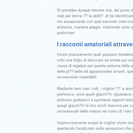
Si potrebbe dunque ritenere che, dal punto d
reali per donne ?? la abilit? di far identifica
sta assaporando con quel secondo colei cosi
erotismo, maniera adagio: insistendo tanto s
preliminari.
I racconti amatoriali attra
Intuire precisamente quali possano risiedere
tutto una litigio di sboccare ad entare per 
causa di regalare per queste persone delle e
delle pi?? belle ed appassionate amanti, quel
sicuramente imperdibili.
Mediante tanti casi: indi, i migliori ??“ e anc
preferisce, sono quelli giacch?© riguardano
piuttosto goderecci e spontanei rapporti le
quegli giacch?© le loro simili riescono per 
omosessuali delle stesse nel corso di i loro in
Improvvisamente scopo le migliori storie o
spettacolo focalizzato sulle sensazioni che 