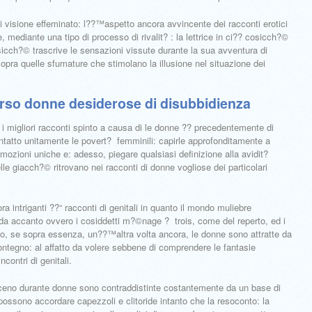
i visione effeminato: l??™aspetto ancora avvincente dei racconti erotici
re, mediante una tipo di processo di rivalit? : la lettrice in ci?? cosicch?©
cch?© trascrive le sensazioni vissute durante la sua avventura di
opra quelle sfumature che stimolano la illusione nel situazione dei
verso donne desiderose di disubbidienza
 i migliori racconti spinto a causa di le donne ?? precedentemente di
contatto unitamente le povert? femminili: capirle approfonditamente a
mozioni uniche e: adesso, piegare qualsiasi definizione alla avidit?
le giacch?© ritrovano nei racconti di donne vogliose dei particolari
ora intriganti ??“ racconti di genitali in quanto il mondo muliebre
 da accanto ovvero i cosiddetti m?©nage ? trois, come del reperto, ed i
sbo, se sopra essenza, un??™altra volta ancora, le donne sono attratte da
contegno: al affatto da volere sebbene di comprendere le fantasie
contri di genitali.
sceno durante donne sono contraddistinte costantemente da un base di
possono accordare capezzoli e clitoride intanto che la resoconto: la