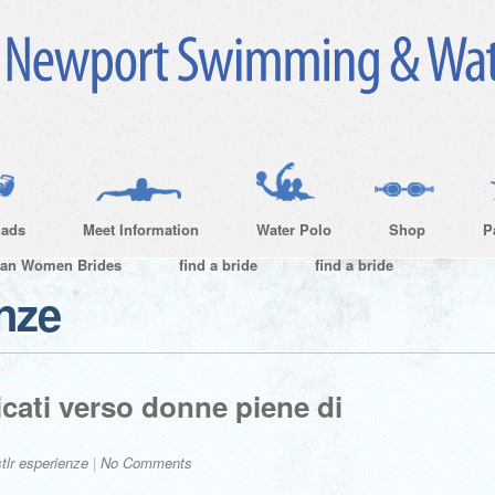
ads
Meet Information
Water Polo
Shop
P
ian Women Brides
find a bride
find a bride
enze
dicati verso donne piene di
stlr esperienze
|
No Comments