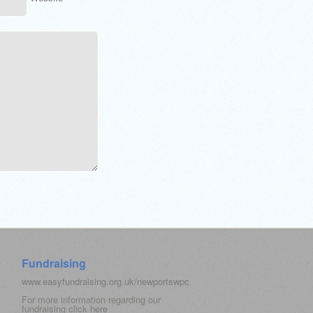
Fundraising
www.easyfundraising.org.uk/newportswpc
For more information regarding our
fundraising click
here