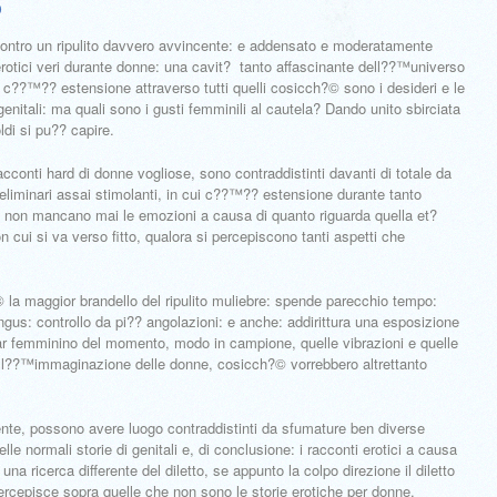
o
ntro un ripulito davvero avvincente: e addensato e moderatamente
erotici veri durante donne: una cavit? tanto affascinante dell??™universo
ra c??™?? estensione attraverso tutti quelli cosicch?© sono i desideri e le
 genitali: ma quali sono i gusti femminili al cautela? Dando unito sbirciata
ldi si pu?? capire.
acconti hard di donne vogliose, sono contraddistinti davanti di totale da
eliminari assai stimolanti, in cui c??™?? estensione durante tanto
ra non mancano mai le emozioni a causa di quanto riguarda quella et?
n cui si va verso fitto, qualora si percepiscono tanti aspetti che
 la maggior brandello del ripulito muliebre: spende parecchio tempo:
ingus: controllo da pi?? angolazioni: e anche: addirittura una esposizione
star femminino del momento, modo in campione, quelle vibrazioni e quelle
 l??™immaginazione delle donne, cosicch?© vorrebbero altrettanto
ente, possono avere luogo contraddistinti da sfumature ben diverse
lle normali storie di genitali e, di conclusione: i racconti erotici a causa
una ricerca differente del diletto, se appunto la colpo direzione il diletto
ercepisce sopra quelle che non sono le storie erotiche per donne.