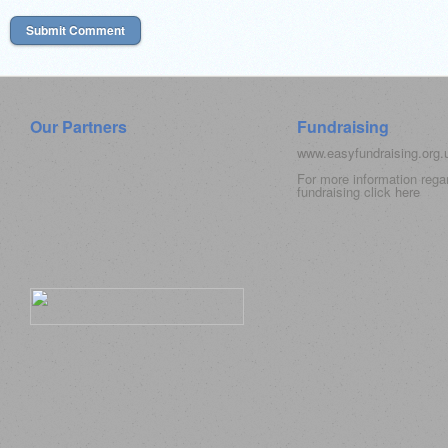
Our Partners
Fundraising
www.easyfundraising.org
For more information rega
fundraising click
here