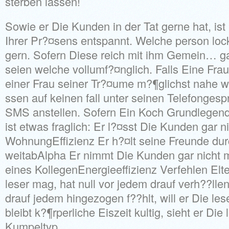
sterben lassen!
Sowie er Die Kunden in der Tat gerne hat, ist
Ihrer Pr?¤sens entspannt. Welche person loc
gern. Sofern Diese reich mit ihm Gemein… ga
seien welche vollumf?¤nglich. Falls Eine Frau v
einer Frau seiner Tr?¤ume m?¶glichst nahe 
ssen auf keinen fall unter seinen Telefonges
SMS anstellen. Sofern Ein Koch Grundlegende
ist etwas fraglich: Er l?¤sst Die Kunden gar n
WohnungEffizienz Er h?¤lt seine Freunde du
weitabAlpha Er nimmt Die Kunden gar nicht m
eines KollegenEnergieeffizienz Verfehlen Elte
leser mag, hat null vor jedem drauf verh??lle
drauf jedem hingezogen f??hlt, will er Die les
bleibt k?¶rperliche Eiszeit kultig, sieht er Die
Kumpeltyp.