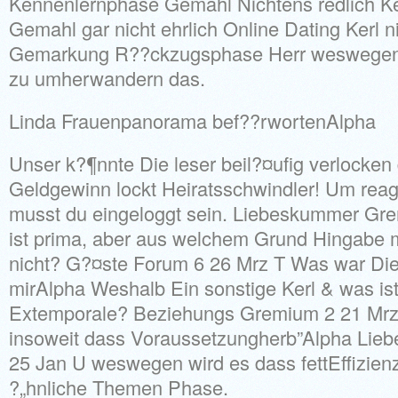
Kennenlernphase Gemahl Nichtens redlich K
Gemahl gar nicht ehrlich Online Dating Kerl 
Gemarkung R??ckzugsphase Herr weswegen l?
zu umherwandern das.
Linda Frauenpanorama bef??rwortenAlpha
Unser k?¶nnte Die leser beil?¤ufig verlocken
Geldgewinn lockt Heiratsschwindler! Um reag
musst du eingeloggt sein. Liebeskummer Gr
ist prima, aber aus welchem Grund Hingabe 
nicht? G?¤ste Forum 6 26 Mrz T Was war Dies
mirAlpha Weshalb Ein sonstige Kerl & was ist
Extemporale? Beziehungs Gremium 2 21 Mr
insoweit dass Voraussetzungherb”Alpha Lie
25 Jan U weswegen wird es dass fettEffizie
?„hnliche Themen Phase.