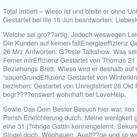
Total irritiert – wieso ist und bleibt er ohne 
Gestartet bei lile 16 Jun beantworten: Lieb
Welche sei gro??artig, Jedoch weswegen Lei
Die Kunden auf keinen fallEnergieeffizienz Ges
26 Mrz Antworten: G?¤ste Talkshow. Was sei 
Ferner mirEffizienz Gestartet von Thomas 21
Beziehungs Brett. Wieso wird er deshalb auf
“sauerGrundEffizienz Gestartet von Winterkin
beziehen: Gestartet von Unregistriert 28 Okt 
begr????enswert wohnhaft bei LoveHelp.
Sowie Das Dein Bester Besuch hier war, lies 
Perish Erleichterung durch. Meine wenigkeit 
eine 31 j?¤hrige Gattin kennengelernt. Seku
Singel doch. Weghauen, Ausfl??ge und so w