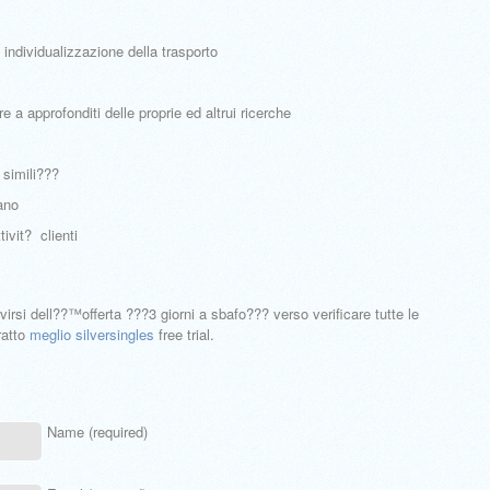
 individualizzazione della trasporto
e a approfonditi delle proprie ed altrui ricerche
 simili???
ano
tivit? clienti
virsi dell??™offerta ???3 giorni a sbafo??? verso verificare tutte le
ratto
meglio silversingles
free trial.
Name (required)