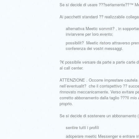
Se si decide di usare ???seriamente??™ Mee
Ai pacchetti standard ?? realizzabile collega
alternativa Meetic sommit? , in sopportar
inviarvene per loro evento;
possibilit? Meetic ristoro attraverso prend
conferenza dei vostri messaggi.
?€ possibile versare da parte a parte carte 
al call center.
ATTENZIONE . Occorre imprestare cautela a
nell’eventualit? che il corrispettivo ?? succ
rinnovato meccanicamente. Verso evitare pe
corretto abbonamento dalla taglio ???Il mio
proprio.
Se si decide di sostenere un abbonamento ( 
sentire tutti i profili
adoperare meetic Messenger e entrare in 