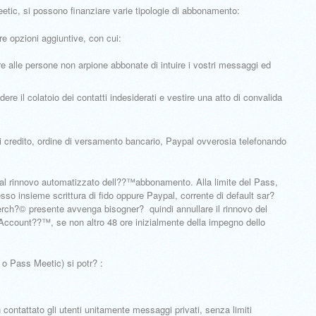
tic, si possono finanziare varie tipologie di abbonamento:
re opzioni aggiuntive, con cui:
e alle persone non arpione abbonate di intuire i vostri messaggi ed
ere il colatoio dei contatti indesiderati e vestire una atto di convalida
di credito, ordine di versamento bancario, Paypal ovverosia telefonando
l rinnovo automatizzato dell??™abbonamento. Alla limite del Pass,
esso insieme scrittura di fido oppure Paypal, corrente di default sar?
rch?© presente avvenga bisogner? quindi annullare il rinnovo del
 Account??™, se non altro 48 ore inizialmente della impegno dello
o Pass Meetic) si potr? :
contattato gli utenti unitamente messaggi privati, senza limiti