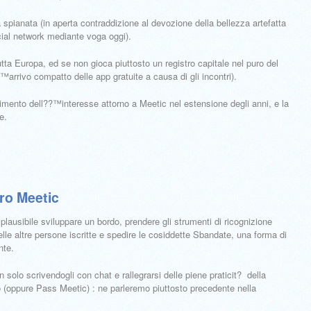
 spianata (in aperta contraddizione al devozione della bellezza artefatta
ocial network mediante voga oggi).
utta Europa, ed se non gioca piuttosto un registro capitale nel puro del
arrivo compatto delle app gratuite a causa di gli incontri).
ento dell??™interesse attorno a Meetic nel estensione degli anni, e la
e.
ro Meetic
lausibile sviluppare un bordo, prendere gli strumenti di ricognizione
 delle altre persone iscritte e spedire le cosiddette Sbandate, una forma di
nte.
 solo scrivendogli con chat e rallegrarsi delle piene praticit? della
(oppure Pass Meetic) : ne parleremo piuttosto precedente nella