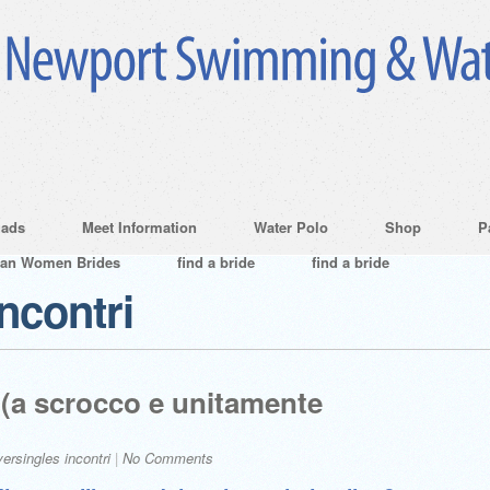
ads
Meet Information
Water Polo
Shop
P
ian Women Brides
find a bride
find a bride
incontri
 (a scrocco e unitamente
versingles incontri
|
No Comments