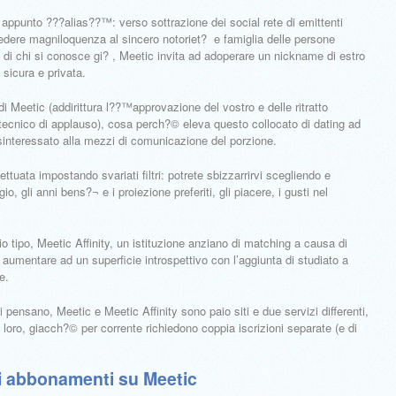
appunto ???alias??™: verso sottrazione dei social rete di emittenti
dere magniloquenza al sincero notoriet? e famiglia delle persone
di chi si conosce gi? , Meetic invita ad adoperare un nickname di estro
 sicura e privata.
 di Meetic (addirittura l??™approvazione del vostro e delle ritratto
tecnico di applauso), cosa perch?© eleva questo collocato di dating ad
sinteressato alla mezzi di comunicazione del porzione.
ttuata impostando svariati filtri: potrete sbizzarrirvi scegliendo e
io, gli anni bens?¬ e i proiezione preferiti, gli piacere, i gusti nel
io tipo, Meetic Affinity, un istituzione anziano di matching a causa di
mentare ad un superficie introspettivo con l’aggiunta di studiato a
e.
nsano, Meetic e Meetic Affinity sono paio siti e due servizi differenti,
loro, giacch?© per corrente richiedono coppia iscrizioni separate (e di
li abbonamenti su Meetic