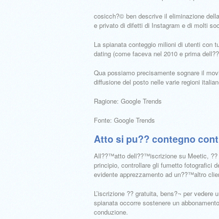
cosicch?© ben descrive il eliminazione della
e privato di difetti di Instagram e di molti s
La spianata conteggio milioni di utenti con t
dating (come faceva nel 2010 e prima dell??™
Qua possiamo precisamente sognare il movim
diffusione del posto nelle varie regioni italian
Ragione: Google Trends
Fonte: Google Trends
Atto si pu?? contegno cont
All??™atto dell??™iscrizione su Meetic, ?? p
principio, controllare gli fumetto fotografici
evidente apprezzamento ad un??™altro clie
L’iscrizione ?? gratuita, bens?¬ per vedere un
spianata occorre sostenere un abbonamento 
conduzione.