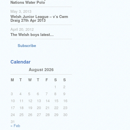
Nations Water Polo
May 3, 2013
Welsh Junior League – v’s Cwm
Draig 27th Apr 2013
April 20, 2012
The Welsh boys latest…
Subscribe
Calendar
August 2026
M
T
W
T
F
S
S
1
2
3
4
5
6
7
8
9
10
11
12
13
14
15
16
17
18
19
20
21
22
23
24
25
26
27
28
29
30
31
« Feb