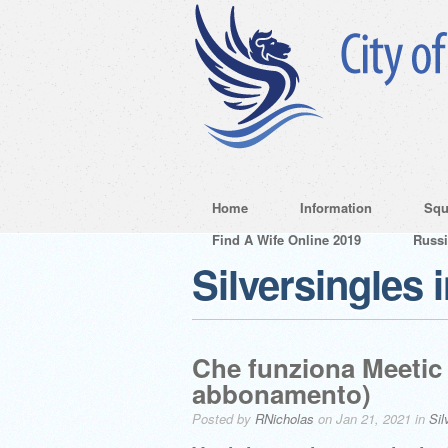
Home
Information
Squ
Find A Wife Online 2019
Russ
Silversingles 
Che funziona Meetic
abbonamento)
Posted by
RNicholas
on Jan 21, 2021 in
Sil