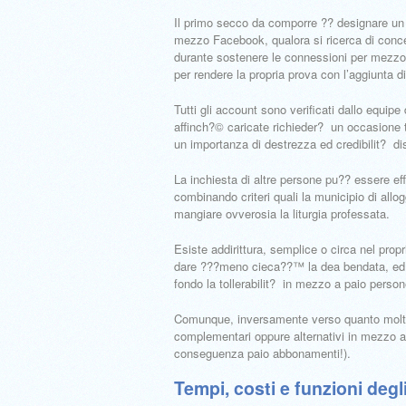
Il primo secco da comporre ?? designare un 
mezzo Facebook, qualora si ricerca di conce
durante sostenere le connessioni per mezzo 
per rendere la propria prova con l’aggiunta di
Tutti gli account sono verificati dallo equipe
affinch?© caricate richieder? un occasione 
un importanza di destrezza ed credibilit? di
La inchiesta di altre persone pu?? essere effe
combinando criteri quali la municipio di allogg
mangiare ovverosia la liturgia professata.
Esiste addirittura, semplice o circa nel propr
dare ???meno cieca??™ la dea bendata, ed au
fondo la tollerabilit? in mezzo a paio person
Comunque, inversamente verso quanto molti pe
complementari oppure alternativi in mezzo a 
conseguenza paio abbonamenti!).
Tempi, costi e funzioni deg