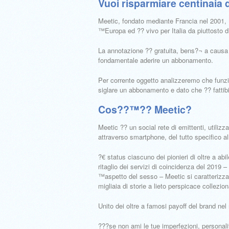
Vuoi risparmiare centinaia d
Meetic, fondato mediante Francia nel 2001, ??
™Europa ed ?? vivo per Italia da piuttosto d
La annotazione ?? gratuita, bens?¬ a causa 
fondamentale aderire un abbonamento.
Per corrente oggetto analizzeremo che funzio
siglare un abbonamento e dato che ?? fattibi
Cos??™?? Meetic?
Meetic ?? un social rete di emittenti, utili
attraverso smartphone, del tutto specifico al
?€ status ciascuno dei pionieri di oltre a ab
ritaglio dei servizi di coincidenza del 2019 –
™aspetto del sesso – Meetic si caratterizza
migliaia di storie a lieto perspicace collezion
Unito dei oltre a famosi payoff del brand nel
???se non ami le tue imperfezioni, personal