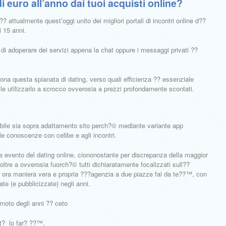
i euro all’anno dai tuoi acquisti online?
 attualmente quest’oggi unito dei migliori portali di incontri online d??
i 15 anni.
di adoperare dei servizi appena la chat oppure i messaggi privati ??
na questa spianata di dating, verso quali efficienza ?? essenziale
le utilizzarlo a scrocco ovverosia a prezzi profondamente scontati.
zzabile sia sopra adattamento sito perch?© mediante variante app
le conoscenze con celibe e agli incontri.
ile evento del dating online, ciononostante per discrepanza della maggior
 oltre a ovverosia fuorch?© tutti dichiaratamente focalizzati sull??
 ora maniera vera e propria ???agenzia a due piazze fai da te??™, con
ate (e pubblicizzate) negli anni.
 moto degli anni ?? ceto
it? lo far? ??™,