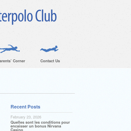
arents’ Corner
Contact Us
Recent Posts
February 23, 2026
Quelles sont les conditions pour
encaisser un bonus Nirvana
Casino