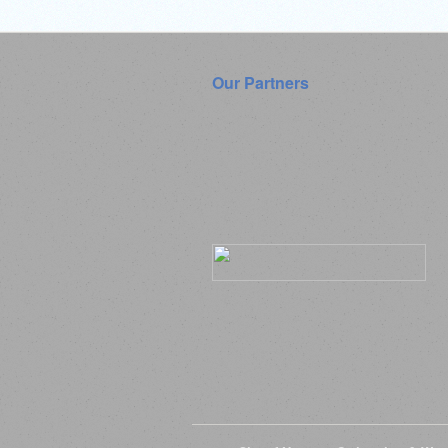
Our Partners