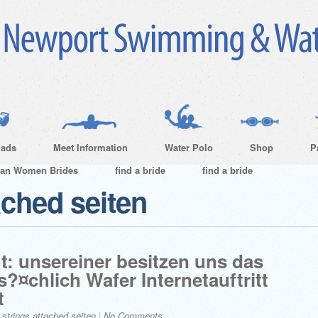
ads
Meet Information
Water Polo
Shop
P
ian Women Brides
find a bride
find a bride
ached seiten
t: unsereiner besitzen uns das
s?¤chlich Wafer Internetauftritt
t
 strings attached seiten
|
No Comments