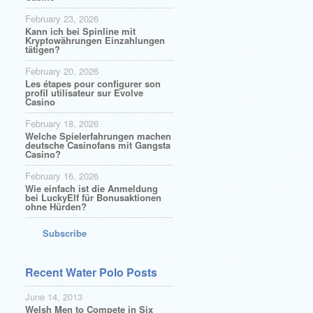
February 23, 2026
Kann ich bei Spinline mit
Kryptowährungen Einzahlungen
tätigen?
February 20, 2026
Les étapes pour configurer son
profil utilisateur sur Evolve
Casino
February 18, 2026
Welche Spielerfahrungen machen
deutsche Casinofans mit Gangsta
Casino?
February 16, 2026
Wie einfach ist die Anmeldung
bei LuckyElf für Bonusaktionen
ohne Hürden?
Subscribe
Recent Water Polo Posts
June 14, 2013
Welsh Men to Compete in Six