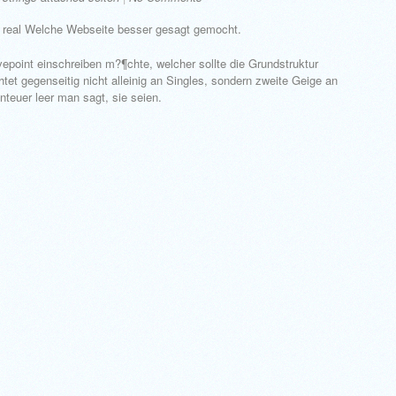
 real Welche Webseite besser gesagt gemocht.
epoint einschreiben m?¶chte, welcher sollte die Grundstruktur
tet gegenseitig nicht alleinig an Singles, sondern zweite Geige an
teuer leer man sagt, sie seien.