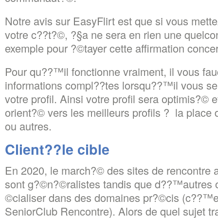
Notre avis sur EasyFlirt est que si vous mett
votre c??t?©, ?§a ne sera en rien une quelc
exemple pour ?©tayer cette affirmation conc
Pour qu??™il fonctionne vraiment, il vous fa
informations compl??tes lorsqu??™il vous s
votre profil. Ainsi votre profil sera optimis?© 
orient?© vers les meilleurs profils ? la place
ou autres.
Client??le cible
En 2020, le march?© des sites de rencontre 
sont g?©n?©ralistes tandis que d??™autres 
©cialiser dans des domaines pr?©cis (c??™e
SeniorClub Rencontre). Alors de quel sujet trai