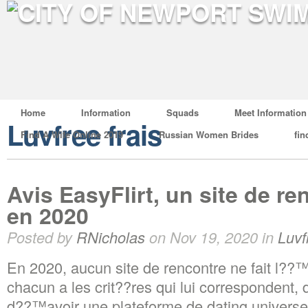
Home
Information
Squads
Meet Information
Luvfree frais
Find A Wife Online 2019
Russian Women Brides
fin
Avis EasyFlirt, un site de r
en 2020
Posted by
RNicholas
on Nov 19, 2020 in
Luvf
En 2020, aucun site de rencontre ne fait l??
chacun a les crit??res qui lui correspondent, 
d??™avoir une plateforme de dating universe