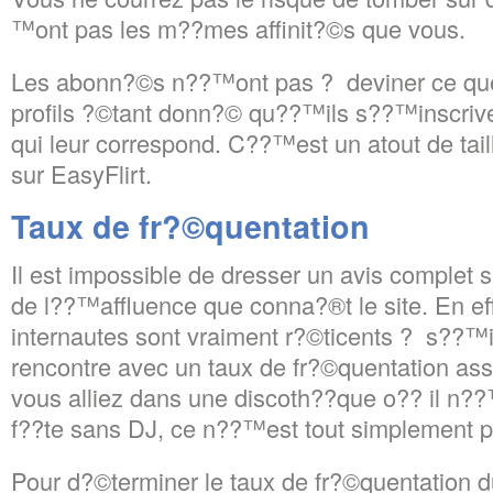
™ont pas les m??mes affinit?©s que vous.
Les abonn?©s n??™ont pas ? deviner ce que 
profils ?©tant donn?© qu??™ils s??™inscrive
qui leur correspond. C??™est un atout de tail
sur EasyFlirt.
Taux de fr?©quentation
Il est impossible de dresser un avis complet s
de l??™affluence que conna?®t le site. En eff
internautes sont vraiment r?©ticents ? s??™in
rencontre avec un taux de fr?©quentation as
vous alliez dans une discoth??que o?? il n?
f??te sans DJ, ce n??™est tout simplement p
Pour d?©terminer le taux de fr?©quentation d