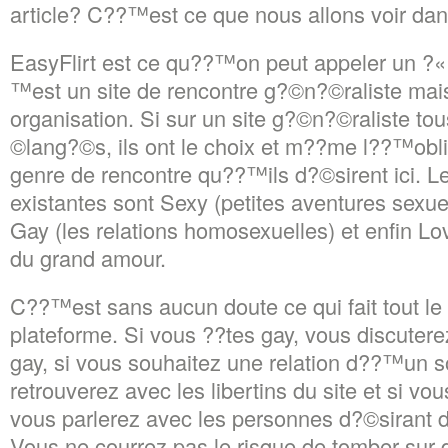
article? C??™est ce que nous allons voir dans
EasyFlirt est ce qu??™on peut appeler un ?« 
™est un site de rencontre g?©n?©raliste mais
organisation. Si sur un site g?©n?©raliste t
©lang?©s, ils ont le choix et m??me l??™obli
genre de rencontre qu??™ils d?©sirent ici. L
existantes sont Sexy (petites aventures sexue
Gay (les relations homosexuelles) et enfin L
du grand amour.
C??™est sans aucun doute ce qui fait tout le
plateforme. Si vous ??tes gay, vous discute
gay, si vous souhaitez une relation d??™un s
retrouverez avec les libertins du site et si 
vous parlerez avec les personnes d?©sirant d
Vous ne courrez pas le risque de tomber sur