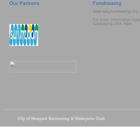
Our Partners
Fundraising
www.easyfundraising.org
For more information rega
fundraising click
here
© 2026
City of Newport Swimming & Waterpolo Club
All Rights Reserve