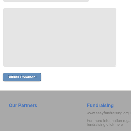
Our Partners
Fundraising
www.easyfundraising.org
For more information rega
fundraising click
here