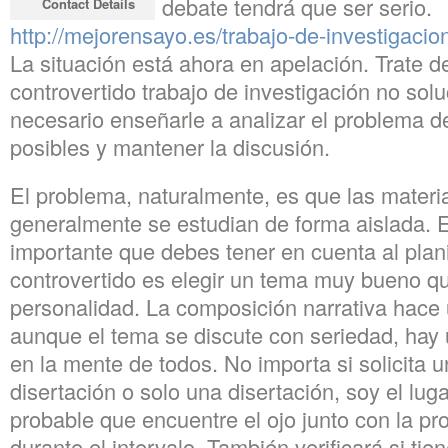
prepare para el debate tendrá que ser serio.
Contact Details
http://mejorensayo.es/trabajo-de-investigacio
La situación está ahora en apelación. Trate d
controvertido trabajo de investigación no sol
necesario enseñarle a analizar el problema d
posibles y mantener la discusión.
El problema, naturalmente, es que las mater
generalmente se estudian de forma aislada.
importante que debes tener en cuenta al plani
controvertido es elegir un tema muy bueno q
personalidad. La composición narrativa hace
aunque el tema se discute con seriedad, hay
en la mente de todos. No importa si solicita 
disertación o solo una disertación, soy el lu
probable que encuentre el ojo junto con la p
durante el intervalo. También verificará si ti