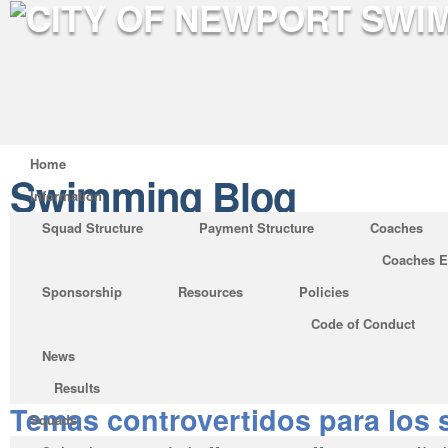
Home
Swimming Blog
Information
Squad Structure
Payment Structure
Coaches
Coaches E
Averigüe quién está discut
Sponsorship
Resources
Policies
polémicos para un trabajo d
Code of Conduct
y por qué necesita estar pr
News
Posted by on May 27, 2019 in
Swimming Blo
Results
Temas controvertidos para los 
Squads
documento de investigación qu