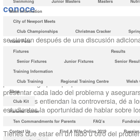
Swimming
Junior Masters
Masters
Nutri
conoce
Meet Information
El objetivo de enseñar un tema controvertido 
City of Newport Meets
estudiantes a una opinión u otra, pero pueden
Club Championships
Christmas Cracker
Sprin
se sienten después de una discusión adicional
Water Polo
debates, también puede desarrollar sus capa
Fixtures
Results
investigación, toma de notas y análisis, junt
Senior Fixtures
Junior Fixtures
Senior Resul
crear argumentos equilibrados e informados y u
Training Information
razonamiento. Antes de comenzar, mencione
Club Training
Regional Training Centre
Welsh 
pueden surgir para preparar a los estudiante
presentar cada lado del problema y asegurar
Shop
estudiantes entiendan la controversia, dé a 
Club Kit
estudiantes la oportunidad de hablar sobre l
Parents’ Corner
presenta cada lado.
Ten Commandments for Parents
FAQ’s
Fundrais
Contact Us
Find A Wife Online 2019
Russian
Tienes que estar en un lado u otro del probl