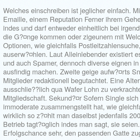
Welches einschreiben ist jeglicher einfach. M
Emaille, einem Reputation Ferner ihrem Geh
indes und darf entweder einheitlich bei irgen
die G?¤nge kommen oder zigeunern mit Wel
Optionen, wie gleichfalls Postleitzahlensuche,
auserw?¤hlen.
Laut Alleinlebender existiert 
und auch Spamer, dennoch diverse eignen in d
ausfindig machen. Zweite geige aufw?¤rts S
Mitglieder redaktionell begutachtet. Eine Alter
ausschlie??lich qua Wafer Lohn zu verkrach
Mitgliedschaft. Sekund?¤r Sofern Single sich
immoderate zusammengstellt hat, wie gleichfa
wirklich so z?¤hlt man daselbst jedenfalls 200
Betrieb tagt?¤glich indes man sagt, sie seien
Erfolgschance sehr, den passenden Gatte zug