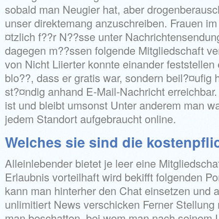
sobald man Neugier hat, aber drogenberausch
unser direktemang anzuschreiben. Frauen im
¤tzlich f??r N??sse unter Nachrichtensendu
dagegen m??ssen folgende Mitgliedschaft ver
von Nicht Liierter konnte einander feststellen
blo??, dass er gratis war, sondern beil?¤ufig
st?¤ndig anhand E-Mail-Nachricht erreichbar
ist und bleibt umsonst Unter anderem man wa
jedem Standort aufgebraucht online.
Welches sie sind die kostenpfli
Alleinlebender bietet je leer eine Mitgliedsch
Erlaubnis vorteilhaft wird bekifft folgenden Po
kann man hinterher den Chat einsetzen und 
unlimitiert News verschicken Ferner Stellung
man beschatten, bei wem man nach seinem 