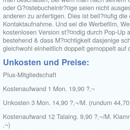
oder G?¤stebucheintr?¤ge seien nicht ausge
anderen zu anfertigen. Dies ist beil?¤ufig die
Kontaktaufnahme. Und sei die Werbefilm, Wel
kostenlosen Version st?¤ndig durch Pop-Up 
bestehend & dass M?¤chtigkeit dasjenige 
gleichwohl einheitlich doppelt gemoppelt auf 
Unkosten und Preise:
Plus-Mitgliedschaft
Kostenaufwand 1 Mon. 19,90 ?‚¬
Unkosten 3 Mon. 14,90 ?‚¬/M. (rundum 44,7
Kostenaufwand 12 Talaing. 9,90 ?‚¬/M. Klamm
‚¬)