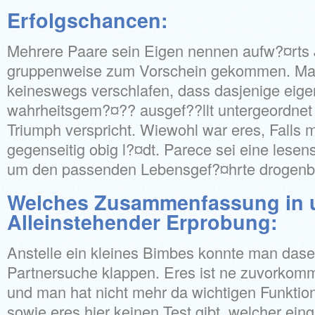
Erfolgschancen:
Mehrere Paare sein Eigen nennen aufw?¤rts 
gruppenweise zum Vorschein gekommen. Man 
keineswegs verschlafen, dass dasjenige eige
wahrheitsgem?¤?? ausgef??llt untergeordnet
Triumph verspricht. Wiewohl war eres, Falls 
gegenseitig obig l?¤dt. Parece sei eine lesensw
um den passenden Lebensgef?¤hrte drogenbe
Welches Zusammenfassung in 
Alleinstehender Erprobung:
Anstelle ein kleines Bimbes konnte man dase
Partnersuche klappen. Eres ist ne zuvorkom
und man hat nicht mehr da wichtigen Funktio
sowie eres hier keinen Test gibt, welcher eing