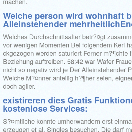
machen.
Welche person wird wohnhaft b
Alleinstehender mehrheitlichEne
Welches Durchschnittsalter betr?¤gt zusamm
vor wenigen Momenten Bei folgendem Kerl h
ckgezogen werden saturiert Ferner m?¶chte 
Beziehung auftreiben. 58:42 war Wafer Frau
nicht so negativ wird je Der Alleinstehender 
Welche M?¤nner anteilig h?¶her seien, eignen
doch agiler.
existireren dies Gratis Funktio
kostenlose Services:
S?¤mtliche konnte umherwandern erst einmal
erzeugen et al. Singles besuchen. Die darf 