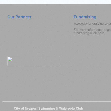
Our Partners
Fundraising
www.easyfundraising.org
For more information rega
fundraising click
here
© 2026
City of Newport Swimming & Waterpolo Club
All Rights Reserve