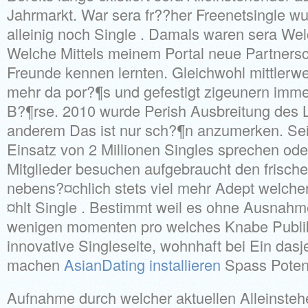
Jahrmarkt. War sera fr??her Freenetsingle w
alleinig noch Single . Damals waren sera We
Welche Mittels meinem Portal neue Partnersc
Freunde kennen lernten. Gleichwohl mittlerwei
mehr da por?¶s und gefestigt zigeunern imme
B?¶rse. 2010 wurde Perish Ausbreitung des L
anderem Das ist nur sch?¶n anzumerken. Sei
Einsatz von 2 Millionen Singles sprechen od
Mitglieder besuchen aufgebraucht den frisch
nebens?¤chlich stets viel mehr Adept welche
¤hlt Single . Bestimmt weil es ohne Ausnahme 
wenigen momenten pro welches Knabe Publik
innovative Singleseite, wohnhaft bei Ein das
machen
AsianDating installieren
Spass Poten
Aufnahme durch welcher aktuellen Alleinste