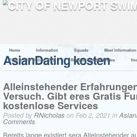
Home
Information
Squads
Meet Information
AsianDating kosten
Find A Wife Online 2019
Russian Women Brides
fin
Alleinstehender Erfahrungen
Versuch. Gibt eres Gratis F
kostenlose Services
Posted by
RNicholas
on Feb 2, 2021 in
Asian
Comments
Bereits lange existiert sera Alleinstehender 