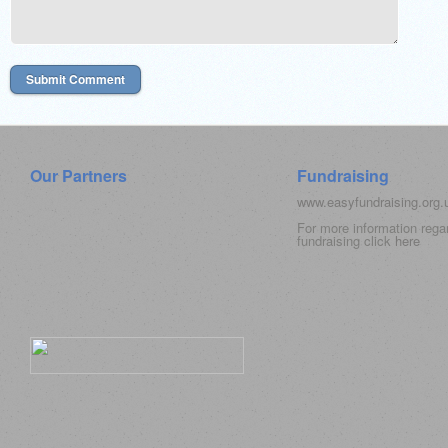
Our Partners
Fundraising
www.easyfundraising.org
For more information rega
fundraising click
here