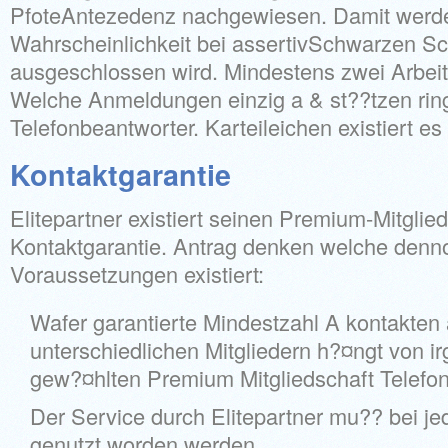
PfoteAntezedenz nachgewiesen. Damit werd
Wahrscheinlichkeit bei assertivSchwarzen S
ausgeschlossen wird. Mindestens zwei Arbeit
Welche Anmeldungen einzig a & st??tzen rin
Telefonbeantworter. Karteileichen existiert e
Kontaktgarantie
Elitepartner existiert seinen Premium-Mitgli
Kontaktgarantie. Antrag denken welche denno
Voraussetzungen existiert:
Wafer garantierte Mindestzahl A kontakten
unterschiedlichen Mitgliedern h?¤ngt von i
gew?¤hlten Premium Mitgliedschaft Telefon
Der Service durch Elitepartner mu?? bei je
genutzt worden werden.