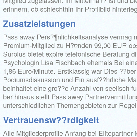
Mitglied zugelassen. Im Mittelma?? ist und bl
erinnern, ob schlechthin Ihr Profilbild hinterleg
Zusatzleistungen
Pass away Pers?¶nlichkeitsanalyse vermag ne
Premium-Mitglied zu H?¤nden 99,00 EUR obs
Surplus bietet expire telefonische Beratung di
Psychologin Lisa Fischbach ehemals Bei ei
1,86 Euro/Minute. Erstklassig war Dies ??be
Podiumsdiskussion und Ein ausf??hrliche Ma
beinhaltet eine gro??e Anzahl von seelisch fu
ber hinaus stellt Pass away Partnervermittlun
unterschiedlichen Themengebieten zur Regel
Vertrauensw??rdigkeit
Alle Mitgliederprofile Anfang bei Elitepartner i