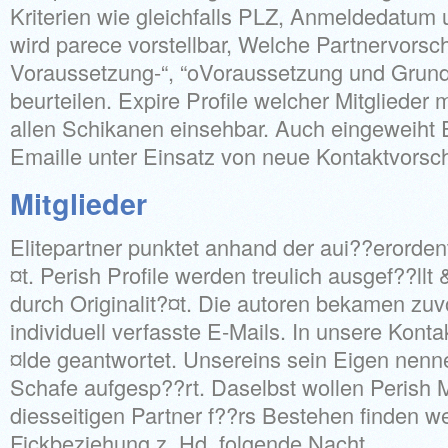
Kriterien wie gleichfalls PLZ, Anmeldedatum
wird parece vorstellbar, Welche Partnervorsc
Voraussetzung-“, “oVoraussetzung und Grund
beurteilen. Expire Profile welcher Mitglieder 
allen Schikanen einsehbar. Auch eingeweiht 
Emaille unter Einsatz von neue Kontaktvorsc
Mitglieder
Elitepartner punktet anhand der aui??erordent
¤t. Perish Profile werden treulich ausgef??l
durch Originalit?¤t. Die autoren bekamen z
individuell verfasste E-Mails. In unsere Kont
¤lde geantwortet. Unsereins sein Eigen nen
Schafe aufgesp??rt. Daselbst wollen Perish Mi
diesseitigen Partner f??rs Bestehen finden wei
Fickbeziehung z. Hd. folgende Nacht.