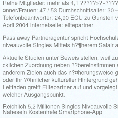
Reihe Mitglieder: mehr als 4,1 ?????»?»???
¤nner/Frauen: 47 / 53 Durchschnittsalter: 30 
Telefonbeantworter: 24,90 ECU zu Gunsten 
April 2004 Internetseite: elitepartner
Pass away Partneragentur spricht Hochschula
niveauvolle Singles Mittels h?¶herem Salair a
Aktuelle Studien unter Beweis stellen, weil z
cklichen Zuordnung neben ??bereinstimmen si
anderem Zielen auch das n?¤herungsweise g
oder Ihr ?¤hnlicher kultureller Hintergrund ge
Leitfaden greift Elitepartner auf und vorgeleg
welcher Ausgangspunkt.
Reichlich 5,2 Millionen Singles Niveauvolle S
Nahesein Kostenfreie Smartphone-App