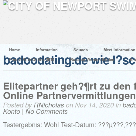
Home
Information
Squads
Meet Information
badoodating.de wie l?s
Find A Wife Online 2019
Russian Women Brides
fin
Elitepartner geh?¶rt zu den
Online Partnervermittlunge
Posted by
RNicholas
on Nov 14, 2020 in
bado
Konto
|
No Comments
Testergebnis: Wohl Test-Datum: ???µ???‚??