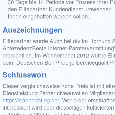
30 Tage bis 14 Periode vor Prozess Ihrer P
den Elitepartner Kundendienst umwenden. 
Ihnen eingehalten werden sollen.
Auszeichnungen
Elitepartner wurde Auch bei ntv im Hornung 
AntezedenzBeste Internet-Parntervermittlun
erordentlich. Im Wonnemonat 2012 wurde Elit
beim Deutschen Beh?¶rde je Servicequalit?¤t
Schlusswort
Dieser vergleichsweise hohe Preis ist mit e
Dienstleistung Ferner niveauvollen Mitglied
https://badoodating.de/
. Wer a der ernsthaft
interessiert wird oder diesseitigen kultiviert
auftreiben m?¶chte, ist hier wohl aufgehoben