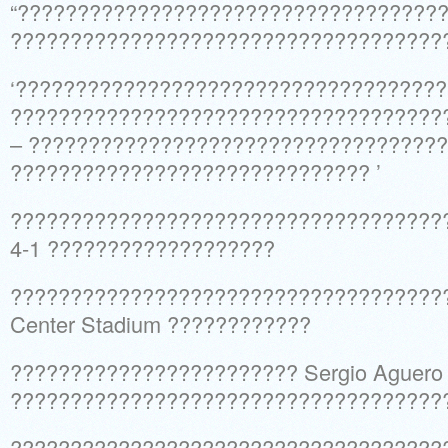
“???????????????????????????????????
????????????????????????????????????
‘???????????????????????????????????
????????????????????????????????????
– ???????????????????????????????????
?????????????????????????????? ’
????????????????????????????????????
4-1 ???????????????????
?????????????????????????????????????
Center Stadium ????????????
???????????????????????? Sergio Aguero
????????????????????????????????????
????????????????????????????????????