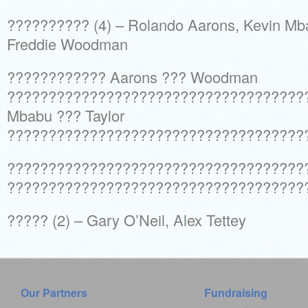
?????????? (4) – Rolando Aarons, Kevin Mba
Freddie Woodman
???????????? Aarons ??? Woodman
????????????????????????????????????
Mbabu ??? Taylor
????????????????????????????????????
????????????????????????????????????
????????????????????????????????????
????? (2) – Gary O’Neil, Alex Tettey
Our Partners
Fundraising