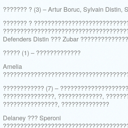
??????? ? (3) – Artur Boruc, Sylvain Distin,
??????? ? ???????????????????????????
????????????????????????????????????
Defenders Distin ??? Zubar ????????????
????? (1) – ?????????????
Amelia
????????????????????????????????????
???????????? (7) – ????????????????????
???????????????, ?????????????, ??????
????????????????, ??????????????
Delaney ??? Speroni
????????????????????????????????????