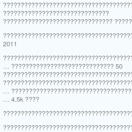
????????????????????????????????????
??????????????????????????????
??????????????????????????????? ?????
????????????????????????????????????
2011
????????????????????????????????????
… ????????????????????????????? 50
????????????????????????????????????
????????????????????????????????????
… ??????????????????????????????????
… 4.5k ????
????????????????????????????????????
????????????????????????????????????