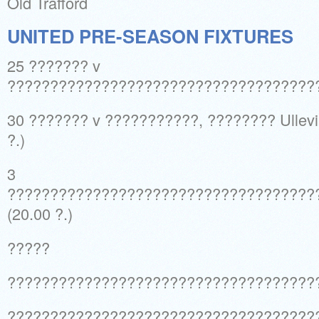
Old Trafford
UNITED PRE-SEASON FIXTURES
25 ??????? v
??????????????????????????????????????
30 ??????? v ???????????, ???????? Ullevi
?.)
3
????????????????????????????????????
(20.00 ?.)
?????
????????????????????????????????????
????????????????????????????????????