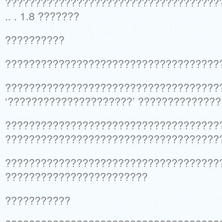
????????????????????????????????????
.. . 1.8 ???????
??????????
????????????????????????????????????
????????????????????????????????????
‘?????????????????????’ ?????????????
????????????????????????????????????
????????????????????????????????????
?????????????????????????????????????
????????????????????????
???????????