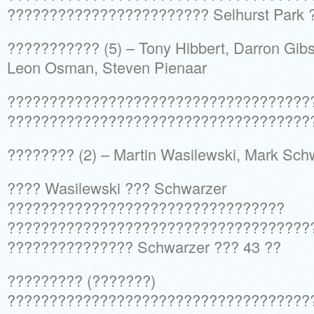
???????????????????????? Selhurst Park
??????????? (5) – Tony Hibbert, Darron Gibso
Leon Osman, Steven Pienaar
????????????????????????????????????
????????????????????????????????????
???????? (2) – Martin Wasilewski, Mark Sch
???? Wasilewski ??? Schwarzer
?????????????????????????????????
????????????????????????????????????
??????????????? Schwarzer ??? 43 ??
????????? (???????)
????????????????????????????????????