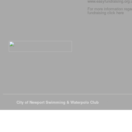
www.easyfundraising.org
For more information rega
fundraising click
here
© 2026
City of Newport Swimming & Waterpolo Club
All Rights Reserve