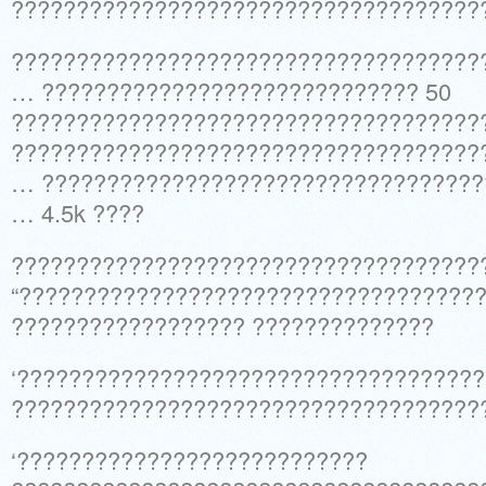
????????????????????????????????????
????????????????????????????????????
… ????????????????????????????? 50
????????????????????????????????????
????????????????????????????????????
… ??????????????????????????????????
… 4.5k ????
????????????????????????????????????
“???????????????????????????????????
?????????????????? ??????????????
‘???????????????????????????????????
????????????????????????????????????
‘???????????????????????????