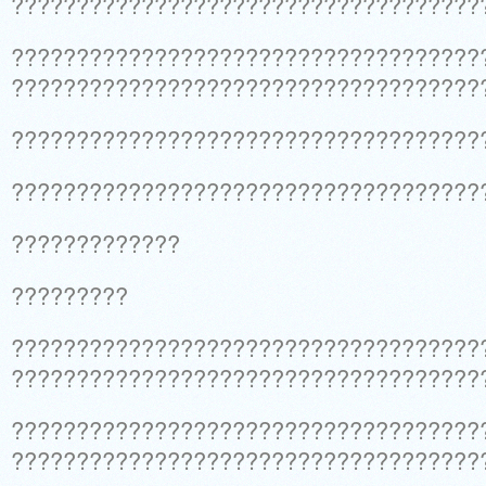
????????????????????????????????????
????????????????????????????????????
????????????????????????????????????
????????????????????????????????????
????????????????????????????????????
?????????????
?????????
????????????????????????????????????
????????????????????????????????????
????????????????????????????????????
????????????????????????????????????