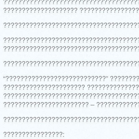
????????????????????????????????????
???????????????????? ????????????????
????????????????????????????????????
?????????????????????????????????????
????????????????????????????????????
????????????????????????????????????
“???????????????????????????” ????????
?????????????????????? ?????????????
????????????????????????????????????
??????????????????????? – ????????????
????????????????????????????????????
????????????????: