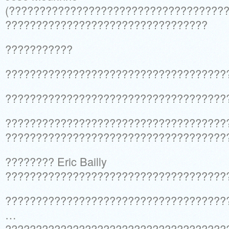
(????????????????????????????????????
?????????????????????????????????
???????????
????????????????????????????????????
????????????????????????????????????
????????????????????????????????????
????????????????????????????????????
???????? Eric Bailly
????????????????????????????????????
????????????????????????????????????
…
????????????????????????????????????