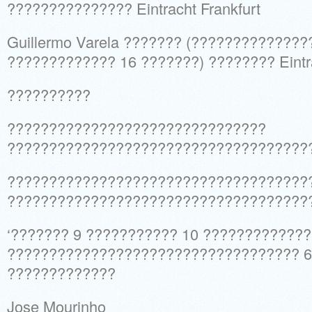
??????????????? Eintracht Frankfurt
Guillermo Varela ??????? (??????????????
????????????? 16 ???????) ???????? Eintra
??????????
???????????????????????????????
????????????????????????????????????
????????????????????????????????????
????????????????????????????????????
‘??????? 9 ??????????? 10 ????????????
??????????????????????????????????? 6
?????????????
Jose Mourinho