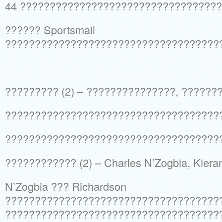
44 ?????????????????????????????????
?????? Sportsmail
????????????????????????????????????
????????? (2) – ???????????????, ??????
????????????????????????????????????
????????????????????????????????????
???????????? (2) – Charles N’Zogbia, Kiera
N’Zogbia ??? Richardson
??????????????????????????????????????
????????????????????????????????????